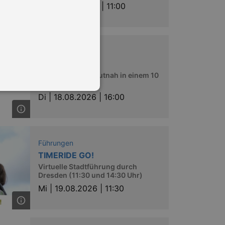
Mo |
17.08.2026 | 11:00
Entdeckungen
DDR-Zeitreise
Erlebe die DDR hautnah in einem 10
minütigen Reel
Di |
18.08.2026 | 16:00
in Ihren account. Ohne diese
Führungen
TIMERIDE GO!
Virtuelle Stadtführung durch
Dresden (11:30 und 14:30 Uhr)
mber visitor cookie consent
 banner to work properly.
Mi |
19.08.2026 | 11:30
nting Cross-Site Request Forgery