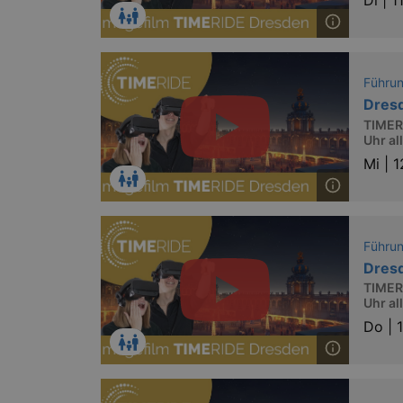
Di |
1
Führu
Dres
TIMERI
Uhr al
Mi |
1
Führu
Dres
TIMERI
Uhr al
Do |