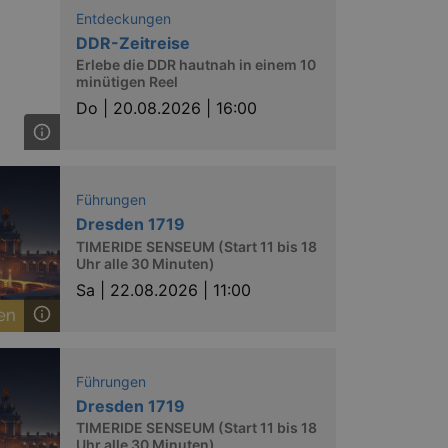
nting Cross-Site Request Forgery
Entdeckungen
DDR-Zeitreise
Erlebe die DDR hautnah in einem 10
minütigen Reel
Do |
20.08.2026 | 16:00
niversal Analytics - which is a
y used analytics service. This
Führungen
by assigning a randomly
Dresden 1719
s included in each page request
ion and campaign data for the
TIMERIDE SENSEUM (Start 11 bis 18
 expire after 2 years, although
Uhr alle 30 Minuten)
Sa |
22.08.2026 | 11:00
niversal Analytics. This
 2017 no information is
nd update a unique value for
niversal Analytics, according
quest rate - limiting the
Führungen
ires after 10 minutes.
Dresden 1719
TIMERIDE SENSEUM (Start 11 bis 18
Uhr alle 30 Minuten)