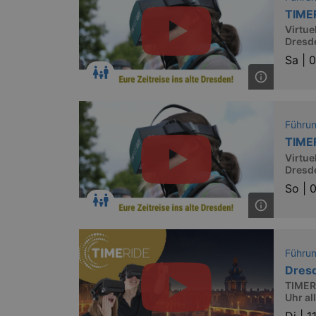
TIME
Virtue
Dresde
Sa |
0
Führu
TIME
Virtue
Dresde
So |
0
Führu
Dres
TIMERI
Uhr al