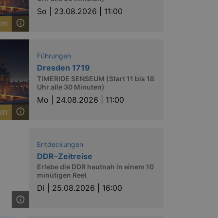
So |
23.08.2026 | 11:00
Führungen
ow the end user uses the
ser may have seen before
Dresden 1719
TIMERIDE SENSEUM (Start 11 bis 18
Uhr alle 30 Minuten)
Mo |
24.08.2026 | 11:00
Entdeckungen
DDR-Zeitreise
Erlebe die DDR hautnah in einem 10
solution from OneTrust. It
minütigen Reel
ookies the site uses and
nsent for the use of each
Di |
25.08.2026 | 16:00
t cookies in each category
onsent is not given. The cookie
urning visitors to the site will
ins no information that can