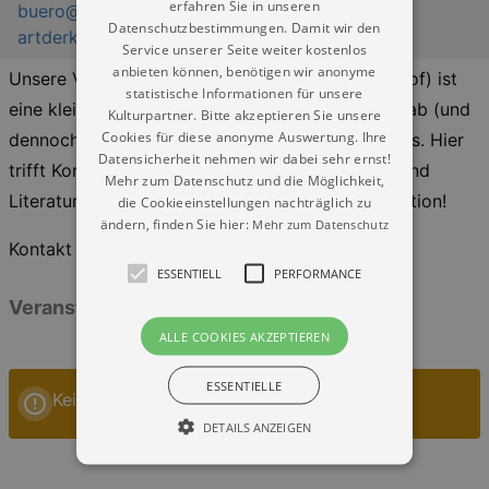
erfahren Sie in unseren
buero@artderkultur.de
Datenschutzbestimmungen. Damit wir den
artderkultur.de
Service unserer Seite weiter kostenlos
anbieten können, benötigen wir anonyme
Unsere Veränderbar (Görlitzer Str. 42 im Hinterhof) ist
statistische Informationen für unsere
eine kleine, aber feine sozio-kulturelle Oase fernab (und
Kulturpartner. Bitte akzeptieren Sie unsere
Cookies für diese anonyme Auswertung. Ihre
dennoch in Laufweite) des Neustadt-Mainstreams. Hier
Datensicherheit nehmen wir dabei sehr ernst!
trifft Konzert auf Kicker, Galerie auf Philosopie und
Mehr zum Datenschutz und die Möglichkeit,
Literatur auf Filmkunst - einzeln oder in Kombination!
die Cookieeinstellungen nachträglich zu
ändern, finden Sie hier:
Mehr zum Datenschutz
Kontakt auch über
instagram
ESSENTIELL
PERFORMANCE
Veranstaltungen: „VeränderBar Dresden“
ALLE COOKIES AKZEPTIEREN
ESSENTIELLE
Keine Veranstaltungen
DETAILS ANZEIGEN