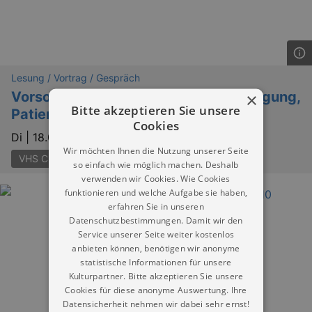
Lesung / Vortrag / Gespräch
Vorsorgevollmacht, Betreuungsverfügung,
×
Bitte akzeptieren Sie unsere
Patientenverfügung
Cookies
Di |
18.08.2026 | 17:00
Wir möchten Ihnen die Nutzung unserer Seite
VHS Chemnitz
so einfach wie möglich machen. Deshalb
verwenden wir Cookies. Wie Cookies
funktionieren und welche Aufgabe sie haben,
erfahren Sie in unseren
Datenschutzbestimmungen. Damit wir den
Service unserer Seite weiter kostenlos
anbieten können, benötigen wir anonyme
statistische Informationen für unsere
Kulturpartner. Bitte akzeptieren Sie unsere
Cookies für diese anonyme Auswertung. Ihre
Datensicherheit nehmen wir dabei sehr ernst!