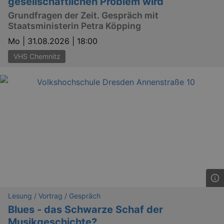
gesellschaftlichen Problem wird
Grundfragen der Zeit. Gespräch mit
Staatsministerin Petra Köpping
Mo |
31.08.2026 | 18:00
VHS Chemnitz
Lesung / Vortrag / Gespräch
Blues - das Schwarze Schaf der
_gid
1 
Google LLC
Musikgeschichte?