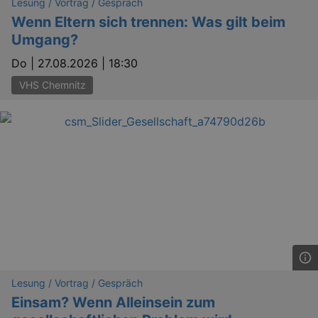
Lesung / Vortrag / Gespräch
securi
preve
Wenn Eltern sich trennen: Was gilt beim
Cross-
Umgang?
Reque
Forge
attack
Do |
27.08.2026 | 18:30
VHS Chemnitz
Lä
Name
Provider / Domain
kulturkalender_dresden_session
www.kulturkalender-
2 h
dresden.de
_ga
2 
Google LLC
.kulturkalender-
dresden.de
Lesung / Vortrag / Gespräch
Einsam? Wenn Alleinsein zum