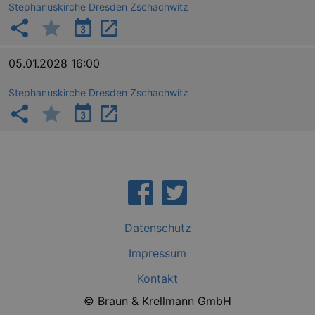
GPS
Google LLC
Stephanuskirche Dresden Zschachwitz
min
.youtube.com
VISITOR_INFO1_LIVE
Google LLC
mo
.youtube.com
05.01.2028 16:00
Stephanuskirche Dresden Zschachwitz
YSC
Ses
Google LLC
.youtube.com
Datenschutz
Impressum
kulturkalender_dresden_session
staging.kulturkalender-
2 h
Kontakt
dresden.de
© Braun & Krellmann GmbH
mobile
.kulturkalender-
1 
dresden.de