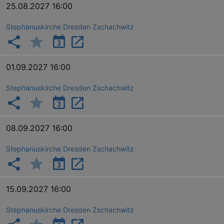
mo
25.08.2027 16:00
IDE
1 
Google LLC
.doubleclick.net
Stephanuskirche Dresden Zschachwitz
01.09.2027 16:00
Stephanuskirche Dresden Zschachwitz
_abck
1 
Akamai Technologies
.eventim.de
08.09.2027 16:00
tis
www.eventim.de
mo
Stephanuskirche Dresden Zschachwitz
tis
.theadex.com
mo
RXSESSID
.kulturkalender-
15.09.2027 16:00
dresden.reservix.de
min
OptanonConsent
1 
OneTrust LLC
Stephanuskirche Dresden Zschachwitz
.reservix.de