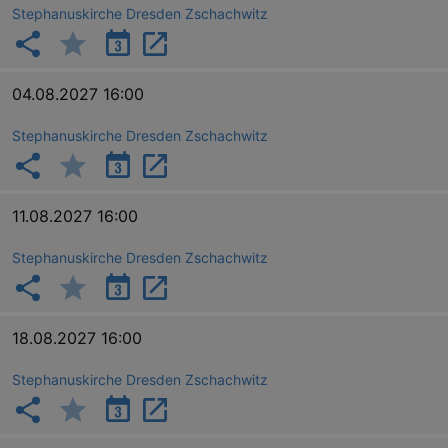
Stephanuskirche Dresden Zschachwitz
_gat
Google LLC
04.08.2027 16:00
mi
.kulturkalender-
dresden.de
Stephanuskirche Dresden Zschachwitz
11.08.2027 16:00
Stephanuskirche Dresden Zschachwitz
18.08.2027 16:00
bm_sz
4 h
The Rocket Science
Group LLC
.eventim.de
Stephanuskirche Dresden Zschachwitz
axd
www.eventim.de
mo
axd
.theadex.com