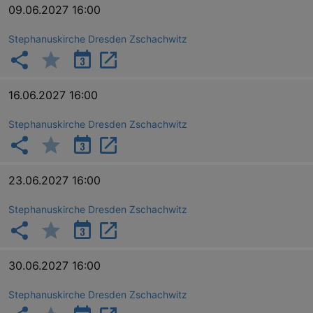
09.06.2027 16:00
Lä
Stephanuskirche Dresden Zschachwitz
Name
Provider / Domain
kulturkalender_dresden_session
www.kulturkalender-
2 h
dresden.de
16.06.2027 16:00
_ga
2 
Google LLC
.kulturkalender-
dresden.de
Stephanuskirche Dresden Zschachwitz
23.06.2027 16:00
Stephanuskirche Dresden Zschachwitz
30.06.2027 16:00
Stephanuskirche Dresden Zschachwitz