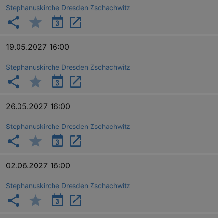
Script
Stephanuskirche Dresden Zschachwitz
cooki
banne
work
proper
XSRF-TOKEN
www.kulturkalender-
2
This c
19.05.2027 16:00
dresden.de
hours
writte
help w
securi
Stephanuskirche Dresden Zschachwitz
preve
Cross-
Reque
Forge
attack
26.05.2027 16:00
XSRF-TOKEN
staging.kulturkalender-
2
This c
dresden.de
hours
writte
Stephanuskirche Dresden Zschachwitz
help w
securi
preve
Cross-
Reque
Forge
02.06.2027 16:00
attack
Stephanuskirche Dresden Zschachwitz