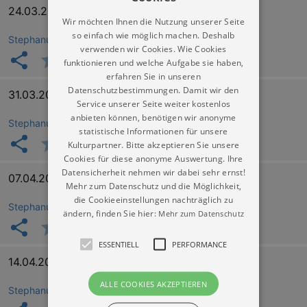
24.03.2027 16:00
Wir möchten Ihnen die Nutzung unserer Seite
so einfach wie möglich machen. Deshalb
Stephanuskirche Dresden Zschachwitz
verwenden wir Cookies. Wie Cookies
funktionieren und welche Aufgabe sie haben,
erfahren Sie in unseren
Datenschutzbestimmungen. Damit wir den
31.03.2027 16:00
Service unserer Seite weiter kostenlos
anbieten können, benötigen wir anonyme
Stephanuskirche Dresden Zschachwitz
statistische Informationen für unsere
Kulturpartner. Bitte akzeptieren Sie unsere
Cookies für diese anonyme Auswertung. Ihre
Datensicherheit nehmen wir dabei sehr ernst!
07.04.2027 16:00
Mehr zum Datenschutz und die Möglichkeit,
die Cookieeinstellungen nachträglich zu
Stephanuskirche Dresden Zschachwitz
ändern, finden Sie hier:
Mehr zum Datenschutz
ESSENTIELL
PERFORMANCE
14.04.2027 16:00
ALLE COOKIES AKZEPTIEREN
Stephanuskirche Dresden Zschachwitz