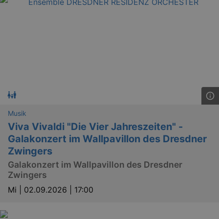
bm_sz
4 h
The Rocket Science
Group LLC
.eventim.de
axd
www.eventim.de
mo
axd
.theadex.com
mo
Musik
IDE
1 
Google LLC
Viva Vivaldi "Die Vier Jahreszeiten" -
.doubleclick.net
Galakonzert im Wallpavillon des Dresdner
Zwingers
Galakonzert im Wallpavillon des Dresdner
Zwingers
Mi |
02.09.2026 | 17:00
_abck
1 
Akamai Technologies