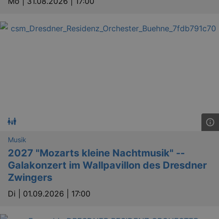
Mo |
31.08.2026 | 17:00
_gid
1 
Google LLC
.kulturkalender-
dresden.de
Musik
_gat
Google LLC
2027 "Mozarts kleine Nachtmusik" --
mi
.kulturkalender-
dresden.de
Galakonzert im Wallpavillon des Dresdner
Zwingers
Di |
01.09.2026 | 17:00