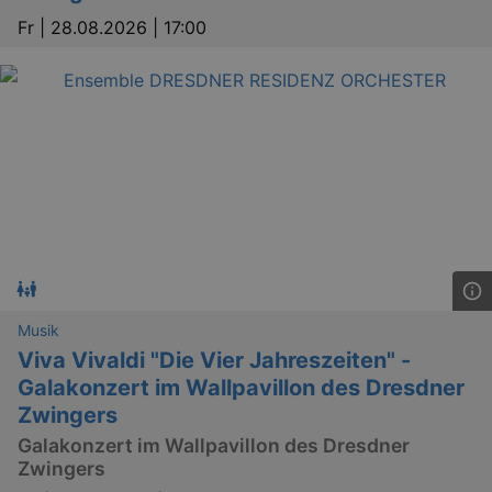
dresden.de
hours
writte
Fr |
28.08.2026 | 17:00
help w
securi
preve
Cross-
Reque
Forge
attack
Lä
Name
Provider / Domain
Musik
kulturkalender_dresden_session
www.kulturkalender-
2 h
dresden.de
Viva Vivaldi "Die Vier Jahreszeiten" -
Galakonzert im Wallpavillon des Dresdner
_ga
2 
Google LLC
.kulturkalender-
Zwingers
dresden.de
Galakonzert im Wallpavillon des Dresdner
Zwingers