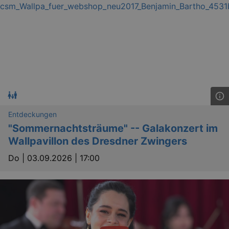
.eventim.de
tis
www.eventim.de
mo
tis
.theadex.com
mo
RXSESSID
.kulturkalender-
dresden.reservix.de
min
OptanonConsent
1 
OneTrust LLC
.reservix.de
Entdeckungen
"Sommernachtsträume" -- Galakonzert im
Wallpavillon des Dresdner Zwingers
Do |
03.09.2026 | 17:00