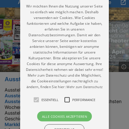
Ausstellungen in Markkleeberg heute
Wir möchten Ihnen die Nutzung unserer Seite
so einfach wie möglich machen. Deshalb
verwenden wir Cookies. Wie Cookies
funktionieren und welche Aufgabe sie haben,
erfahren Sie in unseren
Datenschutzbestimmungen. Damit wir den
Service unserer Seite weiter kostenlos
anbieten können, benötigen wir anonyme
statistische Informationen für unsere
Kulturpartner. Bitte akzeptieren Sie unsere
Cookies für diese anonyme Auswertung. Ihre
Datensicherheit nehmen wir dabei sehr ernst!
Mehr zum Datenschutz und die Möglichkeit,
Ausstellungen
die Cookieeinstellungen nachträglich zu
ändern, finden Sie hier:
Mehr zum Datenschutz
Ausstellungen in Markkleeberg heute.
Ausstellungskalender für Markkleeberg
.
Alle
ESSENTIELL
PERFORMANCE
Ausstellungen in Markkleeberg heute
, den nächsten
Wochen und Monaten. Besuchen Sie die besten
Ausstellungen für Malerei, Grafik, Plastik, oder
ALLE COOKIES AKZEPTIEREN
Geschichte zum Beispiel im
Weißen Haus
Markkleeberg
. Einfach und schnell. Jetzt hier