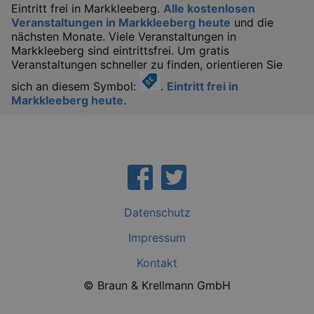
Eintritt frei in Markkleeberg.
Alle kostenlosen
IDE
1 
Google LLC
Veranstaltungen in Markkleeberg heute
und die
.doubleclick.net
nächsten Monate. Viele Veranstaltungen in
Markkleeberg sind eintrittsfrei. Um gratis
Veranstaltungen schneller zu finden, orientieren Sie
sich an diesem Symbol:
.
Eintritt frei in
Markkleeberg heute
.
_abck
1 
Akamai Technologies
.eventim.de
tis
www.eventim.de
mo
Datenschutz
tis
.theadex.com
mo
Impressum
RXSESSID
.kulturkalender-
dresden.reservix.de
min
Kontakt
OptanonConsent
1 
OneTrust LLC
© Braun & Krellmann GmbH
.reservix.de