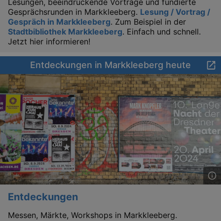
Lesungen, beeindruckende Vorträge und fundierte
Gesprächsrunden in Markkleeberg.
Lesung / Vortrag /
Gespräch in Markkleeberg
. Zum Beispiel in der
Stadtbibliothek Markkleeberg
. Einfach und schnell.
Jetzt hier informieren!
Entdeckungen in Markkleeberg heute
_gid
1 
Google LLC
.kulturkalender-
dresden.de
Entdeckungen
Messen, Märkte, Workshops in Markkleeberg.