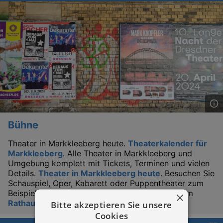
Bühne
Theater in Markkleeberg heute.
Theaterkalender für
Markkleeberg
. Alle Theater in Markkleeberg und
Umgebung komplett mit Tickets, Terminen und vielen
Details.
Theater in Markkleeberg heute
. Besuchen Sie
Schauspiel, Oper, Kabarett oder Puppentheater zum
Beispiel im Kleinen oder im Großen Lindensaal im
×
Rathaus Markkleeberg
.
Bitte akzeptieren Sie unsere
Cookies