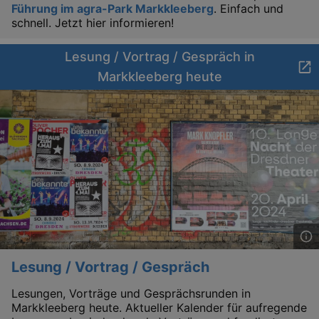
Führung im agra-Park Markkleeberg
. Einfach und
schnell. Jetzt hier informieren!
Lä
Name
Provider / Domain
Lesung / Vortrag / Gespräch in
kulturkalender_dresden_session
www.kulturkalender-
2 h
dresden.de
Markkleeberg heute
_ga
2 
Google LLC
.kulturkalender-
dresden.de
Lesung / Vortrag / Gespräch
Lesungen, Vorträge und Gesprächsrunden in
Markkleeberg heute. Aktueller Kalender für aufregende