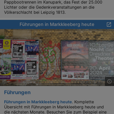
Pappbootrennen im Kanupark, das Fest der 25.000
cooki
banne
Lichter oder die Gedenkveranstaltungen an die
work
Völkerschlacht bei Leipzig 1813.
proper
XSRF-TOKEN
www.kulturkalender-
2
This c
Führungen in Markkleeberg heute
dresden.de
hours
writte
help w
securi
preve
Cross-
Reque
Forge
attack
XSRF-TOKEN
staging.kulturkalender-
2
This c
dresden.de
hours
writte
help w
securi
preve
Cross-
Reque
Forge
attack
Führungen
Führungen in Markkleeberg heute
. Komplette
Übersicht mit Führungen in Markkleeberg heute und
die nächsten Monate. Besuchen Sie zum Beispiel eine