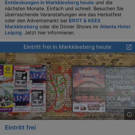
Entdeckungen in Markkleeberg heute
und die
nächsten Monate. Einfach und schnell. Besuchen Sie
überraschende Veranstaltungen wie das Herbstfest
oder den Adventsmarkt bei
BROT & KEES
_gat
Google LLC
Markkleeberg
oder die Dinner Shows im
Atlanta Hotel
mi
.kulturkalender-
dresden.de
Leipzig
. Jetzt hier informieren.
Eintritt frei in Markkleeberg heute
bm_sz
4 h
The Rocket Science
Group LLC
.eventim.de
axd
www.eventim.de
mo
Eintritt frei
axd
.theadex.com
mo