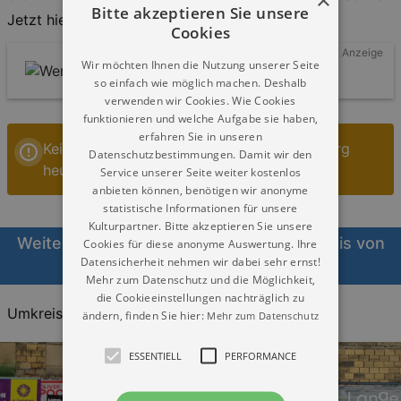
Bitte akzeptieren Sie unsere
Jetzt hier informieren!
Cookies
Anzeige
Wir möchten Ihnen die Nutzung unserer Seite
so einfach wie möglich machen. Deshalb
verwenden wir Cookies. Wie Cookies
funktionieren und welche Aufgabe sie haben,
erfahren Sie in unseren
Keine Veranstaltungen Musik in Markkleeberg
Datenschutzbestimmungen. Damit wir den
heute
Service unserer Seite weiter kostenlos
anbieten können, benötigen wir anonyme
statistische Informationen für unsere
Kulturpartner. Bitte akzeptieren Sie unsere
Weitere Veranstaltungen Musik im Umkreis von
Cookies für diese anonyme Auswertung. Ihre
Datensicherheit nehmen wir dabei sehr ernst!
Markkleeberg heute
Mehr zum Datenschutz und die Möglichkeit,
die Cookieeinstellungen nachträglich zu
Umkreis:
20KM
30KM
40KM
ändern, finden Sie hier:
Mehr zum Datenschutz
ESSENTIELL
PERFORMANCE