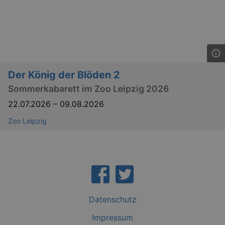
Forge
attack
XSRF-TOKEN
staging.kulturkalender-
2
This c
dresden.de
hours
writte
help w
securi
preve
Cross-
Reque
Forge
Der König der Blöden 2
attack
Sommerkabarett im Zoo Leipzig 2026
22.07.2026
–
09.08.2026
Zoo Leipzig
Lä
Name
Provider / Domain
kulturkalender_dresden_session
www.kulturkalender-
2 h
dresden.de
Datenschutz
_ga
2 
Google LLC
.kulturkalender-
dresden.de
Impressum