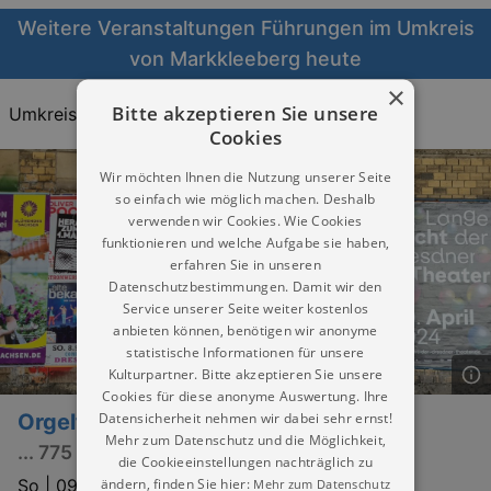
Weitere Veranstaltungen Führungen im Umkreis
von Markkleeberg heute
×
Bitte akzeptieren Sie unsere
Umkreis:
20KM
30KM
40KM
Cookies
Wir möchten Ihnen die Nutzung unserer Seite
so einfach wie möglich machen. Deshalb
verwenden wir Cookies. Wie Cookies
funktionieren und welche Aufgabe sie haben,
erfahren Sie in unseren
Datenschutzbestimmungen. Damit wir den
Service unserer Seite weiter kostenlos
anbieten können, benötigen wir anonyme
statistische Informationen für unsere
Kulturpartner. Bitte akzeptieren Sie unsere
Cookies für diese anonyme Auswertung. Ihre
Datensicherheit nehmen wir dabei sehr ernst!
Orgelführung
Mehr zum Datenschutz und die Möglichkeit,
... 775 Jahre Grethen
die Cookieeinstellungen nachträglich zu
ändern, finden Sie hier:
So |
09.08.2026 | 11:30
Mehr zum Datenschutz