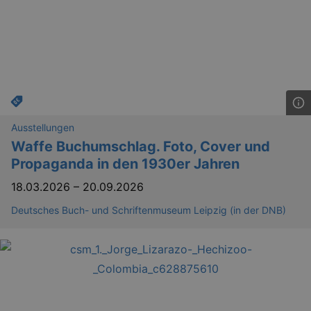
.eventim.de
tis
www.eventim.de
mo
tis
.theadex.com
mo
RXSESSID
.kulturkalender-
dresden.reservix.de
min
OptanonConsent
1 
OneTrust LLC
Ausstellungen
.reservix.de
Waffe Buchumschlag. Foto, Cover und
Propaganda in den 1930er Jahren
18.03.2026
–
20.09.2026
Deutsches Buch- und Schriftenmuseum Leipzig (in der DNB)