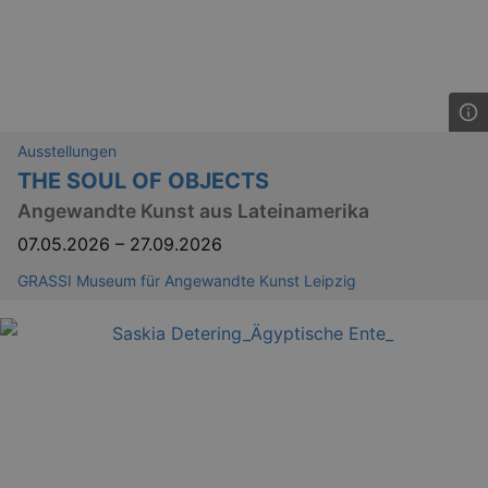
Ausstellungen
THE SOUL OF OBJECTS
Angewandte Kunst aus Lateinamerika
07.05.2026
–
27.09.2026
GRASSI Museum für Angewandte Kunst Leipzig
_ga
2 
Google LLC
.kulturkalender-
dresden.reservix.de