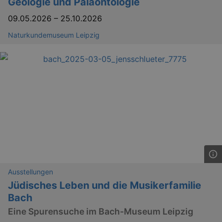
Geologie und Paläontologie
09.05.2026
–
25.10.2026
Naturkundemuseum Leipzig
GPS
Google LLC
min
.youtube.com
VISITOR_INFO1_LIVE
Google LLC
mo
.youtube.com
Ausstellungen
Jüdisches Leben und die Musikerfamilie
Bach
Eine Spurensuche im Bach-Museum Leipzig