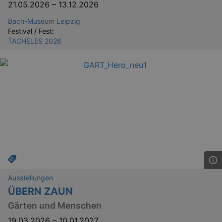
21.05.2026
–
13.12.2026
Bach-Museum Leipzig
Festival / Fest:
YSC
Ses
Google LLC
.youtube.com
TACHELES 2026
kulturkalender_dresden_session
staging.kulturkalender-
2 h
dresden.de
mobile
.kulturkalender-
1 
dresden.de
PHPSESSID
4 
PHP.net
staging.kulturkalender-
mo
dresden.de
Ausstellungen
ÜBERN ZAUN
Gärten und Menschen
19.03.2026
–
10.01.2027