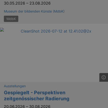
dresden.de
hours
writte
30.05.2026
–
23.08.2026
help w
securi
Museum der bildenden Künste (MdbK)
preve
Cross-
MdbK
Reque
Forge
attack
Lä
Name
Provider / Domain
kulturkalender_dresden_session
www.kulturkalender-
2 h
dresden.de
_ga
2 
Google LLC
Ausstellungen
.kulturkalender-
Gespiegelt - Perspektiven
dresden.de
zeitgenössischer Radierung
20.06.2026
–
30.08.2026