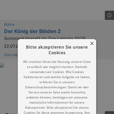
Bühne
Der König der Blöden 2
Sommerkabarett im Zoo Leipzig 2026
×
22.07.2026
–
09.08.2026
Bitte akzeptieren Sie unsere
Cookies
Zoo Leipzig
Wir möchten Ihnen die Nutzung unserer Seite
so einfach wie möglich machen. Deshalb
verwenden wir Cookies. Wie Cookies
funktionieren und welche Aufgabe sie haben,
erfahren Sie in unseren
Datenschutzbestimmungen. Damit wir den
Service unserer Seite weiter kostenlos
anbieten können, benötigen wir anonyme
statistische Informationen für unsere
Kulturpartner. Bitte akzeptieren Sie unsere
Cookies für diese anonyme Auswertung. Ihre