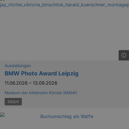
bm_sz
4 h
The Rocket Science
Group LLC
.eventim.de
axd
www.eventim.de
mo
axd
.theadex.com
mo
Ausstellungen
IDE
1 
Google LLC
BMW Photo Award Leipzig
.doubleclick.net
11.06.2026
–
13.09.2026
Museum der bildenden Künste (MdbK)
MdbK
_abck
1 
Akamai Technologies