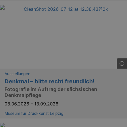
_gid
1 
Google LLC
.kulturkalender-
dresden.de
Ausstellungen
Denkmal – bitte recht freundlich!
_gat
Google LLC
Fotografie im Auftrag der sächsischen
mi
.kulturkalender-
dresden.de
Denkmalpflege
08.06.2026
–
13.09.2026
Museum für Druckkunst Leipzig