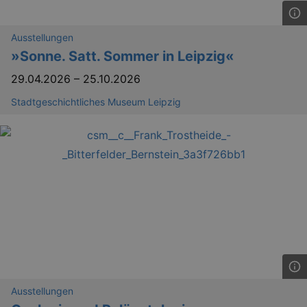
_gid
1 
Google LLC
.kulturkalender-
dresden.reservix.de
Ausstellungen
»Sonne. Satt. Sommer in Leipzig«
29.04.2026
–
25.10.2026
Stadtgeschichtliches Museum Leipzig
_gat_UA-12823294-20
.kulturkalender-
dresden.reservix.de
mi
Ausstellungen