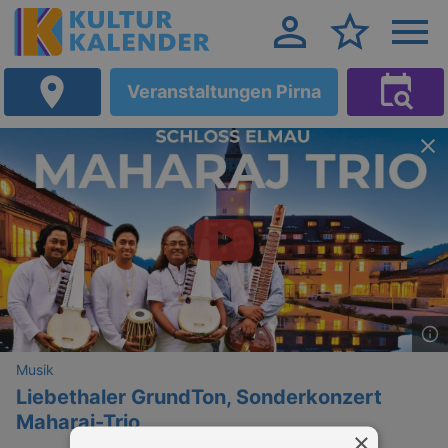
Veranstaltungen Pirna
Musik
Liebethaler GrundTon, Sonderkonzert
Maharaj-Trio
×