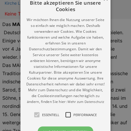
Bitte akzeptieren Sie unsere
Kirche Liebethal Pirna OT Liebethal
Cookies
Keine Termine
Wir möchten Ihnen die Nutzung unserer Seite
Das
MAHARAJ Trio
wird eines seiner wenigen
so einfach wie möglich machen. Deshalb
verwenden wir Cookies. Wie Cookies
Deutschlandkonzerte in der Kirche Liebethal spielen.
funktionieren und welche Aufgabe sie haben,
Einige von uns durften dieses einzigartige Trio bereits
erfahren Sie in unseren
vor 4 Jahren in Liebethal erleben. Nun kommen sie
Datenschutzbestimmungen. Damit wir den
Service unserer Seite weiter kostenlos
wieder. Lassen Sie sich das Erlebnis nicht entgehen!
anbieten können, benötigen wir anonyme
Das MAHARAJ Trio ist als Instrumentaltrio in der
statistische Informationen für unsere
Kulturpartner. Bitte akzeptieren Sie unsere
Tradition der indischen Raga-Musik zu Hause. Klassische
Cookies für diese anonyme Auswertung. Ihre
indische Musik wird gespielt auf den Instrumenten
Datensicherheit nehmen wir dabei sehr ernst!
Sarod, Sitar und Tabla. Die drei Musiker, Vater und zwei
Mehr zum Datenschutz und die Möglichkeit,
die Cookieeinstellungen nachträglich zu
Söhne, stammen aus einer Musikerfamilie in Varanasi im
ändern, finden Sie hier:
Mehr zum Datenschutz
nordindischen Staat Uttar Pradesh. Bereits in der 14. und
15. Generation wird die Musik innerhalb der Familie
ESSENTIELL
PERFORMANCE
weitergegeben, voller Stolz berufen sich die Musiker auf
eine Tradition von über 500 Jahren. Es werden