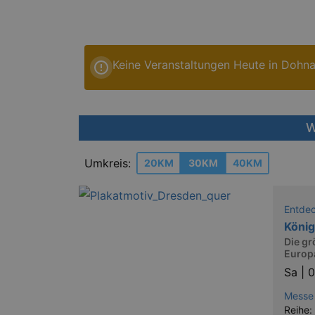
Keine Veranstaltungen Heute in Dohn
W
Umkreis:
20KM
30KM
40KM
Entde
König
Die g
Europ
Sa |
0
Messe
Reihe: