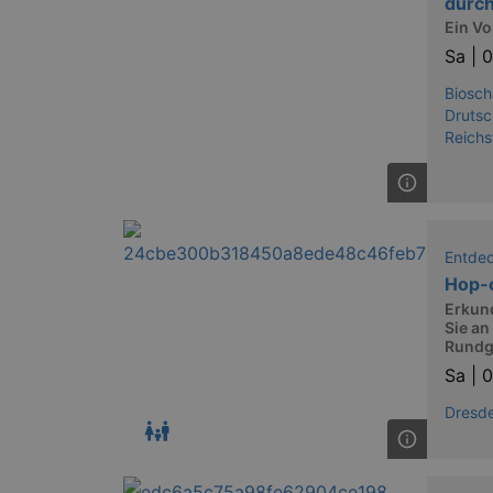
durch
Ein Vo
Sa |
0
Biosch
Drutsc
Reichs
Entde
Hop-
Erkun
Sie an
Rundg
Sa |
0
Dresde