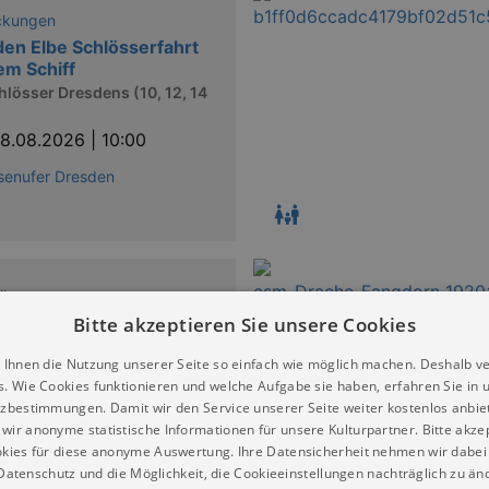
ckungen
en Elbe Schlösserfahrt
em Schiff
hlösser Dresdens (10, 12, 14
8.08.2026 | 10:00
senufer Dresden
llungen
NIC
Bitte akzeptieren Sie unsere Cookies
mmersive Reise
 Ihnen die Nutzung unserer Seite so einfach wie möglich machen. Deshalb v
8.08.2026 | 10:00
s. Wie Cookies funktionieren und welche Aufgabe sie haben, erfahren Sie in 
zbestimmungen. Damit wir den Service unserer Seite weiter kostenlos anbie
park Dresden
wir anonyme statistische Informationen für unsere Kulturpartner. Bitte akze
kies für diese anonyme Auswertung. Ihre Datensicherheit nehmen wir dabei 
atenschutz und die Möglichkeit, die Cookieeinstellungen nachträglich zu änd