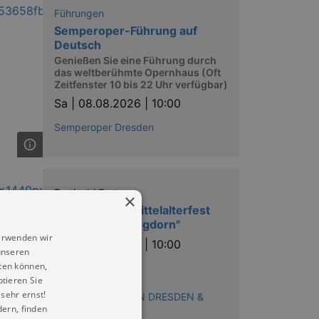
Führungen
Semperoper-Führung auf
Deutsch
Genießen Sie eine Führung durch
das weltberühmte Opernhaus (Oft
Zeitfenster 10 bis 22 Uhr verfügbar)
Sa |
08.08.2026 | 10:00
Semperoper Dresden
Festival / Fest
×
Fantasy- und Mittelalterfest
mit Drache "Fangdorn"
erwenden wir
Sa |
08.08.2026 | 10:00
unseren
ten können,
Burg Stolpen
ptieren Sie
Reihe:
sehr ernst!
SOMMERFERIEN IN DRESDEN &
ern, finden
UMGEBUNG