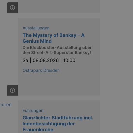
Ausstellungen
The Mystery of Banksy – A
ow the end user uses the
ser may have seen before
Genius Mind
Die Blockbuster-Ausstellung über
den Street-Art-Superstar Banksy!
Sa |
08.08.2026 | 10:00
Ostrapark Dresden
solution from OneTrust. It
ookies the site uses and
Führungen
nsent for the use of each
t cookies in each category
Glanzlichter Stadtführung incl.
onsent is not given. The cookie
Innenbesichtigung der
urning visitors to the site will
Frauenkirche
ins no information that can