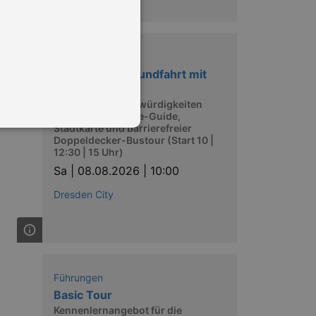
Führungen
Dresden Stadtrundfahrt mit
dem Bus
Dresdens Sehenswürdigkeiten
entdecken mit Live-Guide,
Stadtkarte und barrierefreier
Doppeldecker-Bustour (Start 10 |
12:30 | 15 Uhr)
Sa |
08.08.2026 | 10:00
in Ihren account. Ohne diese
Dresden City
mber visitor cookie consent
 banner to work properly.
Führungen
nting Cross-Site Request Forgery
Basic Tour
Kennenlernangebot für die