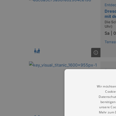
Entde
Dresd
mit d
Die Sc
Uhr)
Sa |
0
Terras
Ausste
TITA
Eine i
Wir möchten
Sa |
0
Cookie
Datenschut
Ostra
benötigen 
unsere Coo
Mehr zum D