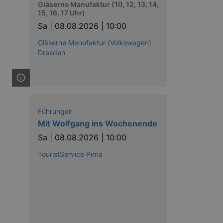
nting Cross-Site Request Forgery
Gläserne Manufaktur (10, 12, 13, 14,
15, 16, 17 Uhr)
Sa |
08.08.2026 | 10:00
Gläserne Manufaktur (Volkswagen)
Dresden
niversal Analytics - which is a
y used analytics service. This
by assigning a randomly
Führungen
s included in each page request
ion and campaign data for the
Mit Wolfgang ins Wochenende
 expire after 2 years, although
Sa |
08.08.2026 | 10:00
niversal Analytics. This
TouristService Pirna
 2017 no information is
nd update a unique value for
niversal Analytics, according
quest rate - limiting the
ires after 10 minutes.