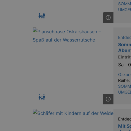
SOMME
UMGE
Entde
Somme
Aben
Eintritt
Sa |
0
Oskars
Reihe:
SOMME
UMGE
Entde
Mit S