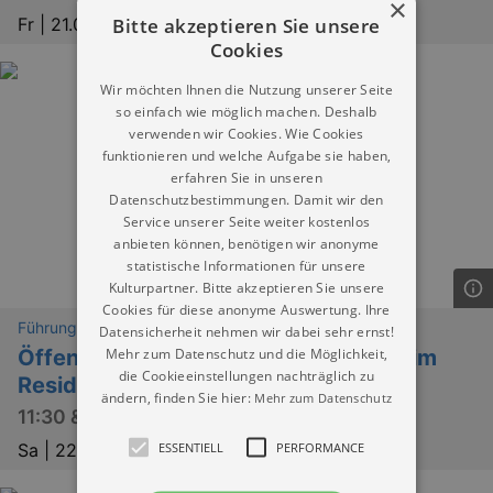
×
Bitte akzeptieren Sie unsere
Fr |
21.08.2026 | 15:00
Cookies
Wir möchten Ihnen die Nutzung unserer Seite
so einfach wie möglich machen. Deshalb
verwenden wir Cookies. Wie Cookies
funktionieren und welche Aufgabe sie haben,
erfahren Sie in unseren
Datenschutzbestimmungen. Damit wir den
Service unserer Seite weiter kostenlos
anbieten können, benötigen wir anonyme
statistische Informationen für unsere
Kulturpartner. Bitte akzeptieren Sie unsere
Cookies für diese anonyme Auswertung. Ihre
Führungen
Datensicherheit nehmen wir dabei sehr ernst!
Mehr zum Datenschutz und die Möglichkeit,
Öffentliche Führung: Schlosskapelle im
die Cookieeinstellungen nachträglich zu
Residenzschloss
ändern, finden Sie hier:
Mehr zum Datenschutz
11:30 & 15 Uhr
Sa |
22.08.2026 | 11:30
ESSENTIELL
PERFORMANCE