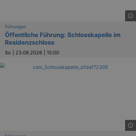
Führungen
Lä
Öffentliche Führung: Schlosskapelle im
Name
Provider / Domain
Residenzschloss
kulturkalender_dresden_session
www.kulturkalender-
2 h
dresden.de
So |
23.08.2026 | 15:00
_ga
2 
Google LLC
.kulturkalender-
dresden.de