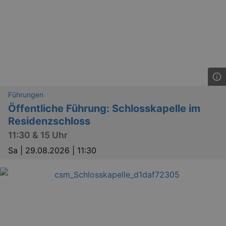
axd
www.eventim.de
mo
axd
.theadex.com
mo
IDE
1 
Google LLC
.doubleclick.net
Führungen
Öffentliche Führung: Schlosskapelle im
Residenzschloss
11:30 & 15 Uhr
_abck
1 
Akamai Technologies
Sa |
29.08.2026 | 11:30
.eventim.de
tis
www.eventim.de
mo
tis
.theadex.com
mo
RXSESSID
.kulturkalender-
dresden.reservix.de
min