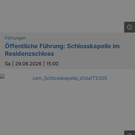
OptanonConsent
1 
OneTrust LLC
.reservix.de
Führungen
Öffentliche Führung: Schlosskapelle im
Residenzschloss
Sa |
29.08.2026 | 15:00