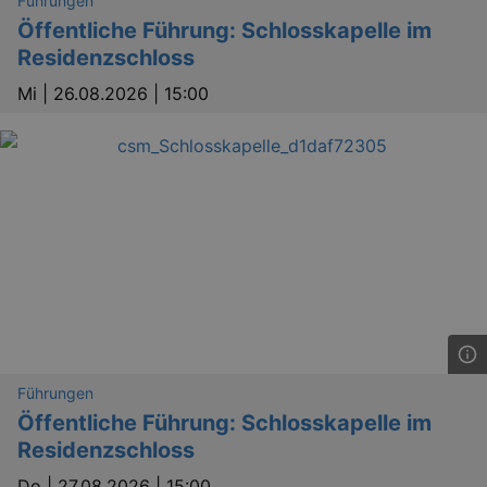
Führungen
Öffentliche Führung: Schlosskapelle im
Residenzschloss
Mi |
26.08.2026 | 15:00
_gid
1 
Google LLC
.kulturkalender-
dresden.de
Führungen
Öffentliche Führung: Schlosskapelle im
Residenzschloss
Do |
27.08.2026 | 15:00