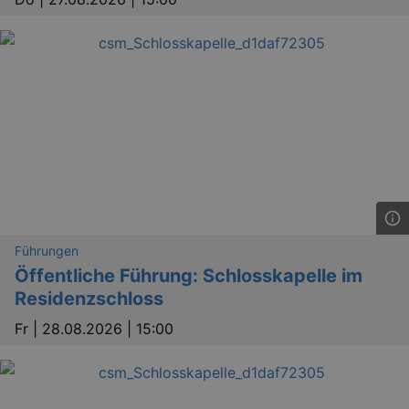
_gat
Google LLC
mi
.kulturkalender-
dresden.de
Führungen
Öffentliche Führung: Schlosskapelle im
Residenzschloss
Fr |
28.08.2026 | 15:00
bm_sz
4 h
The Rocket Science
Group LLC
.eventim.de