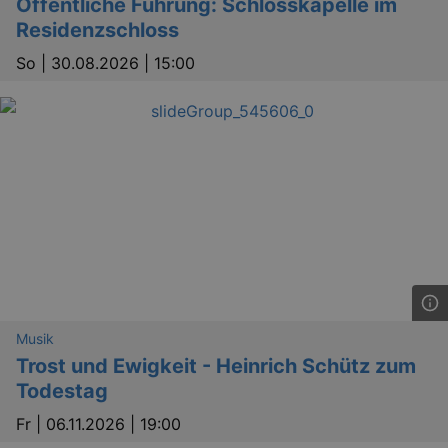
Öffentliche Führung: Schlosskapelle im
Residenzschloss
So |
30.08.2026 | 15:00
_gid
1 
Google LLC
.kulturkalender-
dresden.reservix.de
Musik
Trost und Ewigkeit - Heinrich Schütz zum
Todestag
Fr |
06.11.2026 | 19:00