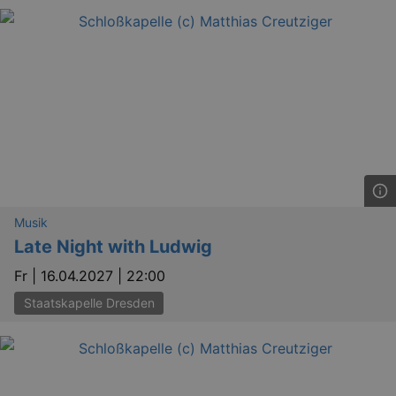
_gat_UA-12823294-20
.kulturkalender-
dresden.reservix.de
mi
Musik
Late Night with Ludwig
Fr |
16.04.2027 | 22:00
Staatskapelle Dresden