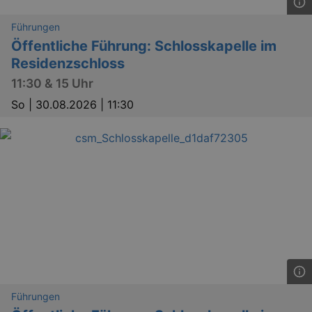
Führungen
Öffentliche Führung: Schlosskapelle im
Residenzschloss
11:30 & 15 Uhr
So |
30.08.2026 | 11:30
_ga
2 
Google LLC
.kulturkalender-
dresden.reservix.de
Führungen