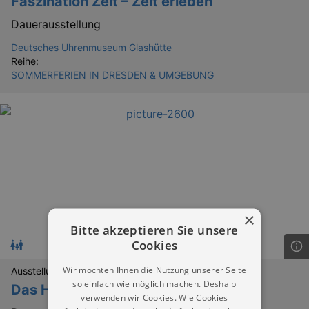
Faszination Zeit – Zeit erleben
Dauerausstellung
Deutsches Uhrenmuseum Glashütte
Reihe:
SOMMERFERIEN IN DRESDEN & UMGEBUNG
×
Bitte akzeptieren Sie unsere
Cookies
Wir möchten Ihnen die Nutzung unserer Seite
Ausstellungen
so einfach wie möglich machen. Deshalb
Das Heimatmatmuseum Schellerhau
verwenden wir Cookies. Wie Cookies