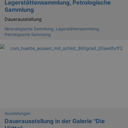
Lagerstättensammlung, Petrologische
Sammlung
Dauerausstellung
Mineralogische Sammlung, Lagerstättensammlung,
Petrologische Sammlung
_abck
1 
Akamai Technologies
.eventim.de
tis
www.eventim.de
mo
tis
.theadex.com
mo
RXSESSID
.kulturkalender-
dresden.reservix.de
min
OptanonConsent
1 
OneTrust LLC
.reservix.de
Ausstellungen
Dauerausstellung in der Galerie "Die