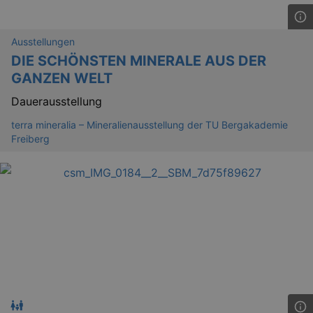
Ausstellungen
DIE SCHÖNSTEN MINERALE AUS DER
GANZEN WELT
Dauerausstellung
_gid
1 
Google LLC
terra mineralia – Mineralienausstellung der TU Bergakademie
.kulturkalender-
dresden.de
Freiberg
_gat