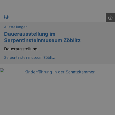
kulturkalender_dresden_session
www.kulturkalender-
2 h
dresden.de
_ga
2 
Google LLC
.kulturkalender-
dresden.de
Ausstellungen
Dauerausstellung im
Serpentinsteinmuseum Zöblitz
Dauerausstellung
Serpentinsteinmuseum Zöblitz