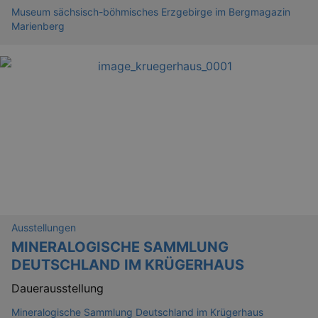
Museum sächsisch-böhmisches Erzgebirge im Bergmagazin
Marienberg
_gid
1 
Google LLC
.kulturkalender-
dresden.reservix.de
Ausstellungen
MINERALOGISCHE SAMMLUNG
DEUTSCHLAND IM KRÜGERHAUS
Dauerausstellung
_gat_UA-12823294-20
.kulturkalender-
Mineralogische Sammlung Deutschland im Krügerhaus