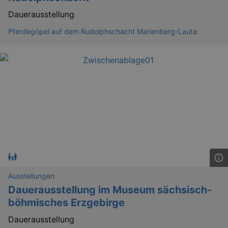
Dauerausstellung
_ga
2 
Google LLC
.kulturkalender-
Pferdegöpel auf dem Rudolphschacht Marienberg-Lauta
dresden.reservix.de
Ausstellungen
Dauerausstellung im Museum sächsisch-
böhmisches Erzgebirge
Dauerausstellung