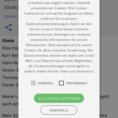
so einfach wie möglich machen. Deshalb
03.04.2026
–
07.06.2026
verwenden wir Cookies. Wie Cookies
funktionieren und welche Aufgabe sie haben,
Galerie Holger John Dresden
erfahren Sie in unseren
Datenschutzbestimmungen. Damit wir den
Service unserer Seite weiter kostenlos
anbieten können, benötigen wir anonyme
statistische Informationen für unsere
Gäste
Kulturpartner. Bitte akzeptieren Sie unsere
Elke Hopfe
Cookies für diese anonyme Auswertung. Ihre
Kurt Kern
Datensicherheit nehmen wir dabei sehr ernst!
Mehr zum Datenschutz und die Möglichkeit,
Hans Kern
die Cookieeinstellungen nachträglich zu
Ferenc Bien
ändern, finden Sie hier:
Mehr zum Datenschutz
Thomas Fröhlich
ESSENTIELL
PERFORMANCE
Daniel Scholz
Meine Lehrerin für Zeichnung Prof. Elke Hopfe begeht
ALLE COOKIES AKZEPTIEREN
auch am 3. April ihren Geburtstag.
ESSENTIELLE
Mein Schüler Kurt Kern wird am 10.04.2026, 16 Jahre