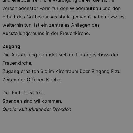
und erlebbar sein. Die Würdigung derer, die sich in
Essentiell
Performance
verschiedenster Form für den Wiederaufbau und den
Essentielle Cookies werden für die
Erhalt des Gotteshauses stark gemacht haben bzw. es
grundlegenden Funktionen unserer Webseite
gebraucht. Zum Beispiel für das Login in Ihren
weiterhin tun, ist ein zentrales Anliegen des
account. Ohne diese Cookies funktioniert
unsere Webseite nicht.
Ausstellungsraums in der Frauenkirche.
Läuft
Name
Provider / Domain
Besch
ab
Zugang
CookieScriptConsent
29
This c
CookieScript
Die Ausstellung befindet sich im Untergeschoss der
days
used 
.kulturkalender-
7
Cooki
dresden.de
Frauenkirche.
hours
Script
servic
Zugang erhalten Sie im Kirchraum über Eingang F zu
reme
visito
Zeiten der Offenen Kirche.
conse
prefer
It is 
Der Eintritt ist frei.
for Co
Script
Spenden sind willkommen.
cooki
banne
Quelle: Kulturkalender Dresden
work
proper
XSRF-TOKEN
www.kulturkalender-
2
This c
dresden.de
hours
writte
help w