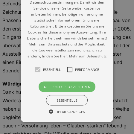
Datenschutzbestimmungen. Damit wir den
Befundstücke. Ausgewählte Exponate, Entwürfe,
Service unserer Seite weiter kostenlos
Zeichnungen und Fotos verdeutlichen punktuell die
anbieten können, benötigen wir anonyme
Phasen des Schaffensprozesses beim Wiederaufbau von
statistische Informationen für unsere
Kulturpartner. Bitte akzeptieren Sie unsere
den ersten Initiativen bis hin zur Weihe im Oktober 2005.
Cookies für diese anonyme Auswertung. Ihre
Ein ganz besonderes Anliegen ist uns die Würdigung des
Datensicherheit nehmen wir dabei sehr ernst!
Mehr zum Datenschutz und die Möglichkeit,
überwältigenden Bürgerengagements: Im dritten Teil der
die Cookieeinstellungen nachträglich zu
Ausstellung ermöglicht ein digitales Spendenregister
ändern, finden Sie hier:
Mehr zum Datenschutz
einen Einblick in die große Zahl an Spenderinnen und
ESSENTIELL
PERFORMANCE
Spendern.
Würdigung und Dank
ALLE COOKIES AKZEPTIEREN
Dank hunderttausender Menschen, die den
Wiederaufbau weltweit finanziell oder ideell unterstützt
ESSENTIELLE
haben und das Leben in der Frauenkirche seit der Weihe
DETAILS ANZEIGEN
begleiten, kann das Ziel der Stiftungsarbeit „Brücken
bauen - Versöhnung leben – Glauben stärken" lebendig