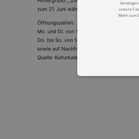
Hintergrund“, „Die Zeit der Leiden und Ver
benötigen 
zum 21. Juni während der regulären Öffnun
unsere Coo
Mehr zum D
Öffnungszeiten:
Mo. und Di. von 10:00 bis 14:00 Uhr
Do. bis So. von 14:00 bis 18:00 Uhr
sowie auf Nachfrage
Quelle: Kulturkalender Dresden
Essentielle Cookies werden für 
Cookies funktioniert unsere Webs
Name
Provid
CookieScriptConsent
Cookie
.kultu
dresde