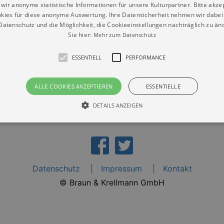
folgung“ und „Das neue Israel“. Im DenkRaum Sophienkirche 
wir anonyme statistische Informationen für unsere Kulturpartner. Bitte akze
gszeiten zu sehen sein.
kies für diese anonyme Auswertung. Ihre Datensicherheit nehmen wir dabei 
atenschutz und die Möglichkeit, die Cookieeinstellungen nachträglich zu änd
Sie hier:
Mehr zum Datenschutz
ESSENTIELL
PERFORMANCE
ALLE COOKIES AKZEPTIEREN
ESSENTIELLE
DETAILS ANZEIGEN
Essentiell
Performance
die grundlegenden Funktionen unserer Webseite gebraucht. Zum Beispiel für das Login 
Datenschutz
Impressum
Kontakt
eite nicht.
© Braun & Krellmann GmbH
Läuft
er / Domain
Beschreibung
ab
29
This cookie is used by Cookie-Script.com service to reme
Script
days 7
preferences. It is necessary for Cookie-Script.com cookie
rkalender-
hours
n.de