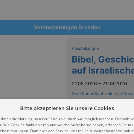
Veranstaltungen Dresden
Ausstellungen
Bibel, Geschi
auf Israelisc
21.05.2026
–
21.06.2026
DenkRaum Sophienkirche Dres
Bitte akzeptieren Sie unsere Cookies
 Ihnen die Nutzung unserer Seite so einfach wie möglich machen. Deshalb v
s. Wie Cookies funktionieren und welche Aufgabe sie haben, erfahren Sie in 
 Briefmarken die Geschichte Israels und gliedert sich in d
zbestimmungen. Damit wir den Service unserer Seite weiter kostenlos anbie