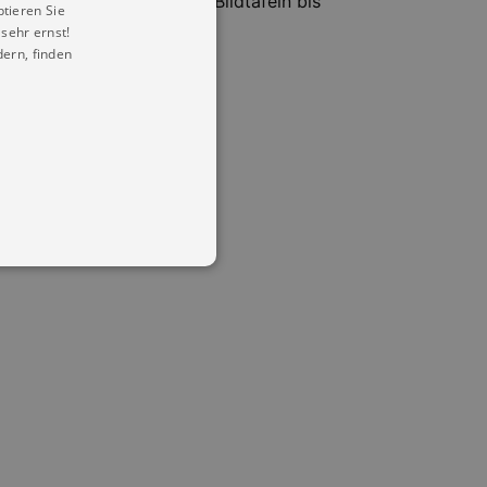
wird eine Auswahl der 50 Bildtafeln bis
ptieren Sie
sehr ernst!
ern, finden
in Ihren account. Ohne diese
mber visitor cookie consent
 banner to work properly.