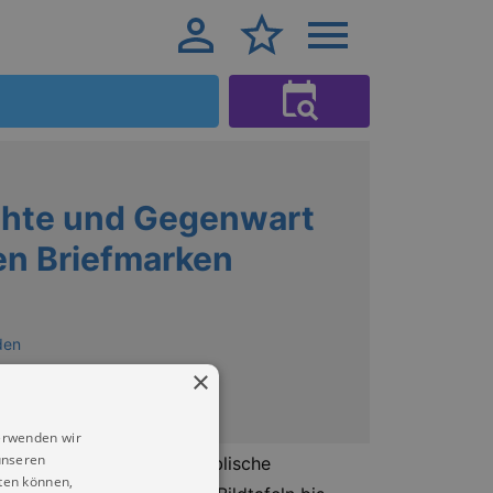
chte und Gegenwart
hen Briefmarken
den
×
erwenden wir
unseren
rei Schwerpunkte: „Der biblische
ten können,