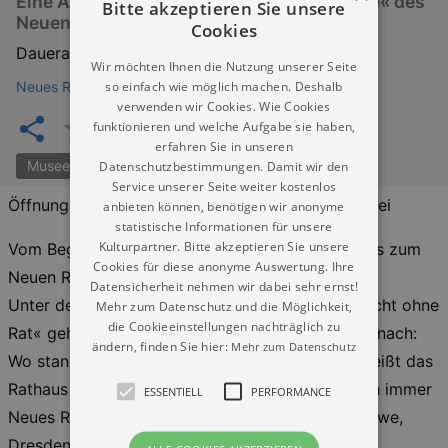
Eine Ausstellung im Foyer »Goldene Pforte« des
Bitte akzeptieren Sie unsere
Neuen Rathauses
Cookies
Dauerausstellung
Wir möchten Ihnen die Nutzung unserer Seite
so einfach wie möglich machen. Deshalb
Neues Rathaus Dresden
verwenden wir Cookies. Wie Cookies
funktionieren und welche Aufgabe sie haben,
erfahren Sie in unseren
Datenschutzbestimmungen. Damit wir den
Museen der Stadt Dresden
Service unserer Seite weiter kostenlos
Öffnungszeiten: Mo – Fr: 09:00 – 18:00, Eintritt frei
anbieten können, benötigen wir anonyme
statistische Informationen für unsere
Kulturpartner. Bitte akzeptieren Sie unsere
Vom Beginn der bürgerlichen Stadtverwaltung bis zum
Cookies für diese anonyme Auswertung. Ihre
Neuen Rathaus
Datensicherheit nehmen wir dabei sehr ernst!
Unter dem Titel »Willst du was schaffen, tu es nicht ohne
Mehr zum Datenschutz und die Möglichkeit,
die Cookieeinstellungen nachträglich zu
Rat« geht die Ausstellung verschiedenen Fragen nach:
ändern, finden Sie hier:
Mehr zum Datenschutz
Wo stand das erste Dresdner Rathaus? Warum heißt das
Rathaus von 1910 nach mehr als 100 Jahren noch immer
ESSENTIELL
PERFORMANCE
Neues Rathaus? Und was rät uns der Rathaus-Löwe,
Dresdens Wappentier, auch noch für das 21.