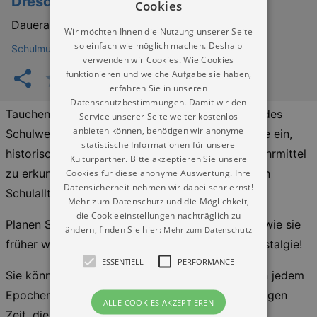
Dresden
Cookies
Dauerausstellung
Wir möchten Ihnen die Nutzung unserer Seite
so einfach wie möglich machen. Deshalb
Schulmuseum Dresden
verwenden wir Cookies. Wie Cookies
funktionieren und welche Aufgabe sie haben,
erfahren Sie in unseren
Datenschutzbestimmungen. Damit wir den
Tauchen Sie ein in die faszinierende Geschichte des
Service unserer Seite weiter kostenlos
anbieten können, benötigen wir anonyme
Schulwesens! Das Schulmuseum Dresden lädt Sie ein,
statistische Informationen für unsere
historische Klassenzimmer zu entdecken, alte Lehrmittel
Kulturpartner. Bitte akzeptieren Sie unsere
zu erkunden und einen lebendigen Einblick in den
Cookies für diese anonyme Auswertung. Ihre
Datensicherheit nehmen wir dabei sehr ernst!
Schulalltag vergangener Zeiten zu erhalten.
Mehr zum Datenschutz und die Möglichkeit,
die Cookieeinstellungen nachträglich zu
Planen Sie Ihren Besuch und erleben Sie Schule, wie sie
ändern, finden Sie hier:
Mehr zum Datenschutz
früher war – anschaulich, lehrreich und voller Nostalgie!
ESSENTIELL
PERFORMANCE
Sie können unser Haus eigenständig erkunden. In jedem
Epochenraum treffen Sie Expert:innen der jeweiligen
ALLE COOKIES AKZEPTIEREN
Zeit, die mit Wissen, Rat und Tat ihren Besuch so