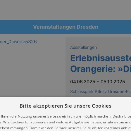
Veranstaltungen Dresden
Ausstellungen
Erlebnisausste
Orangerie: »D
04.06.2025
–
05.10.2025
Schlosspark Pillnitz Dresden-Pill
Bitte akzeptieren Sie unsere Cookies
 Ihnen die Nutzung unserer Seite so einfach wie möglich machen. Deshalb v
s. Wie Cookies funktionieren und welche Aufgabe sie haben, erfahren Sie in 
zbestimmungen. Damit wir den Service unserer Seite weiter kostenlos anbie