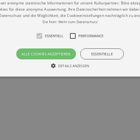
wir anonyme statistische Informationen für unsere Kulturpartner. Bitte akze
kies für diese anonyme Auswertung. Ihre Datensicherheit nehmen wir dabei 
atenschutz und die Möglichkeit, die Cookieeinstellungen nachträglich zu änd
Sie hier:
Mehr zum Datenschutz
ESSENTIELL
PERFORMANCE
Datenschutz
Impressum
Kontakt
ALLE COOKIES AKZEPTIEREN
ESSENTIELLE
© Braun & Krellmann GmbH
DETAILS ANZEIGEN
Essentiell
Performance
die grundlegenden Funktionen unserer Webseite gebraucht. Zum Beispiel für das Login 
eite nicht.
Läuft
er / Domain
Beschreibung
ab
29
This cookie is used by Cookie-Script.com service to reme
Script
days 7
preferences. It is necessary for Cookie-Script.com cookie
rkalender-
hours
n.de