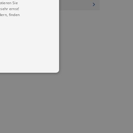
ptieren Sie
sehr ernst!
ern, finden
in Ihren account. Ohne diese
mber visitor cookie consent
 banner to work properly.