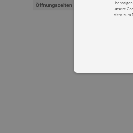
benötigen 
Öffnungszeiten
unsere Coo
Mehr zum D
Essentielle Cookies werden für 
Cookies funktioniert unsere Webs
Name
Provid
CookieScriptConsent
Cookie
.kultu
dresde