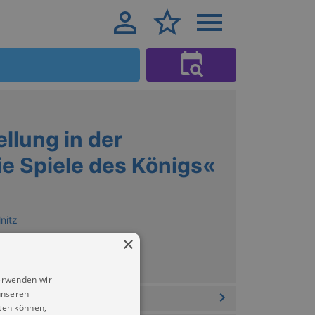
llung in der
ie Spiele des Königs«
nitz
×
erwenden wir
unseren
ten können,