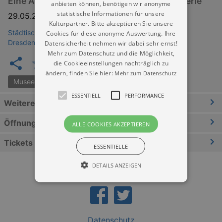
Eine Ausstellung im Projektraum Neue Galerie
anbieten können, benötigen wir anonyme
statistische Informationen für unsere
29.05.2026
–
23.08.2026
Kulturpartner. Bitte akzeptieren Sie unsere
Städtische Galerie Dresden - Kunstsammlung (Museum
Cookies für diese anonyme Auswertung. Ihre
Dresden)
Datensicherheit nehmen wir dabei sehr ernst!
Mehr zum Datenschutz und die Möglichkeit,
die Cookieeinstellungen nachträglich zu
ändern, finden Sie hier:
Mehr zum Datenschutz
Museen der Stadt Dresden
ESSENTIELL
PERFORMANCE
Weitere Informationen
Öffnungszeiten
ALLE COOKIES AKZEPTIEREN
Tickets
ESSENTIELLE
DETAILS ANZEIGEN
Essentiell
Performance
Datenschutz
Essentielle Cookies werden für die