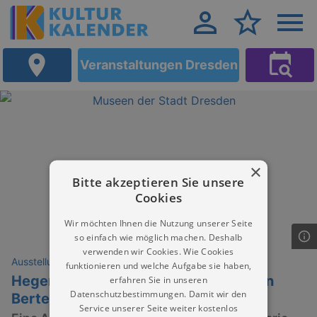
Veranstaltungen Dresden
×
Bitte akzeptieren Sie unsere
Cookies
Wir möchten Ihnen die Nutzung unserer Seite
so einfach wie möglich machen. Deshalb
verwenden wir Cookies. Wie Cookies
Ausstellungen
funktionieren und welche Aufgabe sie haben,
Hegenbarth-Stipendium 2025: Martin
erfahren Sie in unseren
Datenschutzbestimmungen. Damit wir den
Bertelmann & Angelina Seibert
Service unserer Seite weiter kostenlos