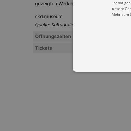
benötigen 
gezeigten Werken geht es nicht um ein kü
unsere Coo
Mehr zum D
skd.museum
Quelle: Kulturkalender Dresden
Öffnungszeiten
Tickets
Essentielle Cookies werden für 
Cookies funktioniert unsere Webs
Name
Provid
CookieScriptConsent
Cookie
.kultu
dresde