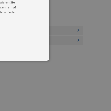
ptieren Sie
sehr ernst!
ern, finden
in Ihren account. Ohne diese
mber visitor cookie consent
 banner to work properly.