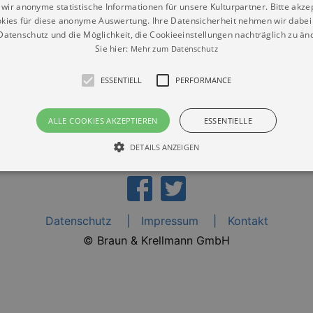
wir anonyme statistische Informationen für unsere Kulturpartner. Bitte akze
nstlerisches Schaffen ganz ohne Gegenstandsbezug.
kies für diese anonyme Auswertung. Ihre Datensicherheit nehmen wir dabei 
atenschutz und die Möglichkeit, die Cookieeinstellungen nachträglich zu änd
Sie hier:
Mehr zum Datenschutz
ESSENTIELL
PERFORMANCE
ALLE COOKIES AKZEPTIEREN
ESSENTIELLE
DETAILS ANZEIGEN
Essentiell
Performance
Datenschutz
Impressum
Kontakt
die grundlegenden Funktionen unserer Webseite gebraucht. Zum Beispiel für das Login 
eite nicht.
© Braun & Krellmann GmbH
Läuft
er / Domain
Beschreibung
ab
29
This cookie is used by Cookie-Script.com service to reme
Script
days 7
preferences. It is necessary for Cookie-Script.com cookie
rkalender-
hours
n.de