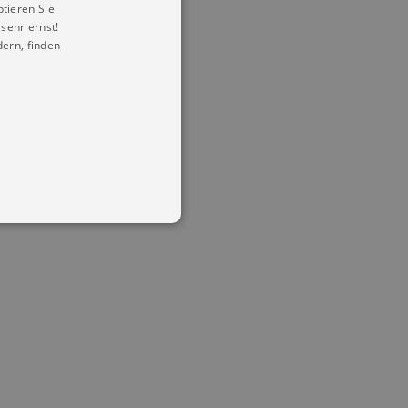
ptieren Sie
sehr ernst!
ern, finden
in Ihren account. Ohne diese
mber visitor cookie consent
 banner to work properly.