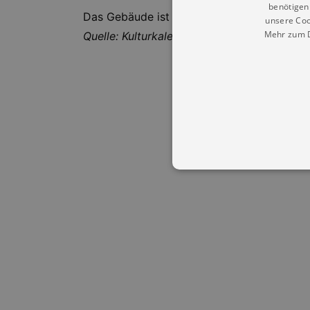
benötigen 
Das Gebäude ist barrierefrei.
unsere Coo
Mehr zum D
Quelle: Kulturkalender Dresden
Essentielle Cookies werden für 
Cookies funktioniert unsere Webs
Name
Provid
CookieScriptConsent
Cookie
.kultu
dresde