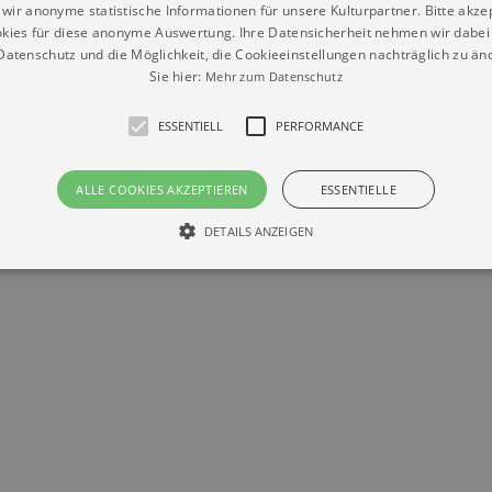
wir anonyme statistische Informationen für unsere Kulturpartner. Bitte akze
kies für diese anonyme Auswertung. Ihre Datensicherheit nehmen wir dabei 
atenschutz und die Möglichkeit, die Cookieeinstellungen nachträglich zu änd
Sie hier:
Mehr zum Datenschutz
ESSENTIELL
PERFORMANCE
ALLE COOKIES AKZEPTIEREN
ESSENTIELLE
Datenschutz
Impressum
Kontakt
DETAILS ANZEIGEN
© Braun & Krellmann GmbH
Essentiell
Performance
die grundlegenden Funktionen unserer Webseite gebraucht. Zum Beispiel für das Login 
eite nicht.
Läuft
er / Domain
Beschreibung
ab
29
This cookie is used by Cookie-Script.com service to reme
Script
days 7
preferences. It is necessary for Cookie-Script.com cookie
rkalender-
hours
n.de