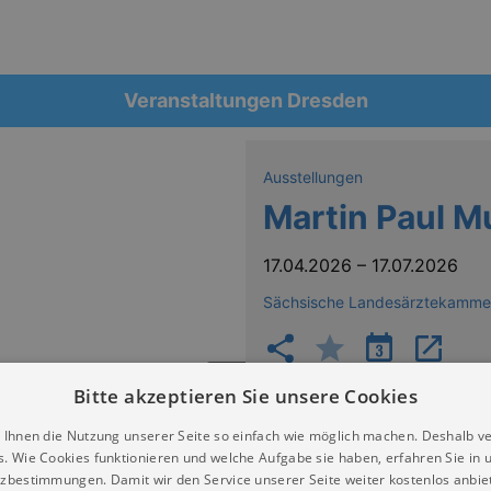
Veranstaltungen Dresden
Ausstellungen
Martin Paul Mu
17.04.2026
–
17.07.2026
Sächsische Landesärztekamme
Bitte akzeptieren Sie unsere Cookies
erstags von 9.00 Uhr bis 18.00 Uhr und freitags von 9.00 
 Ihnen die Nutzung unserer Seite so einfach wie möglich machen. Deshalb v
s. Wie Cookies funktionieren und welche Aufgabe sie haben, erfahren Sie in 
mer 0351 8267 0.
zbestimmungen. Damit wir den Service unserer Seite weiter kostenlos anbie