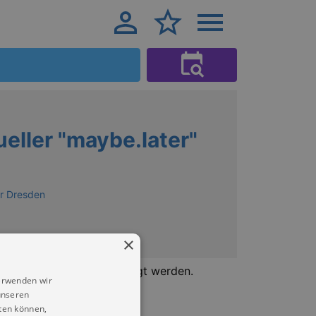
eller "maybe.later"
r Dresden
×
Uhr bis 16.00 Uhr besichtigt werden.
erwenden wir
unseren
ten können,