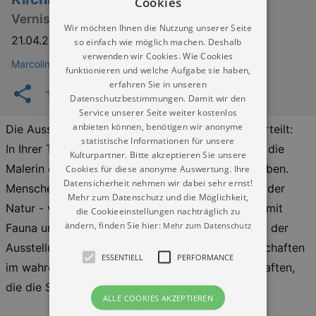
Cookies
Vernissage am 17.04.2026 um 17.00 Uhr
Wir möchten Ihnen die Nutzung unserer Seite
21.04.2026
–
10.07.2026
so einfach wie möglich machen. Deshalb
verwenden wir Cookies. Wie Cookies
Marcolini Praxis Dresden
funktionieren und welche Aufgabe sie haben,
erfahren Sie in unseren
Datenschutzbestimmungen. Damit wir den
Service unserer Seite weiter kostenlos
anbieten können, benötigen wir anonyme
Die Ausstellung ist in drei thematische Teile unterteilt:
statistische Informationen für unsere
In Ihrer Tänzer- und Schwimmern - Bildern, fängt die
Kulturpartner. Bitte akzeptieren Sie unsere
Malerin die Menschen, die für ihre Leidenschat leben.
Cookies für diese anonyme Auswertung. Ihre
Datensicherheit nehmen wir dabei sehr ernst!
Menschen suchen auch nach der Verbindung mit der
Mehr zum Datenschutz und die Möglichkeit,
Natur - viele Bilder zeigen Menschen zusammen mit
die Cookieeinstellungen nachträglich zu
ändern, finden Sie hier:
Mehr zum Datenschutz
Fauna und Flora. So kommen wir zum dritten Teil der
Ausstellung, zu den Landschaften. Es sind Landschaften
ESSENTIELL
PERFORMANCE
im wahren Sinne des Wortes, aber auch Landschaften,
die die Seele der Menschen wiederspiegeln.
ALLE COOKIES AKZEPTIEREN