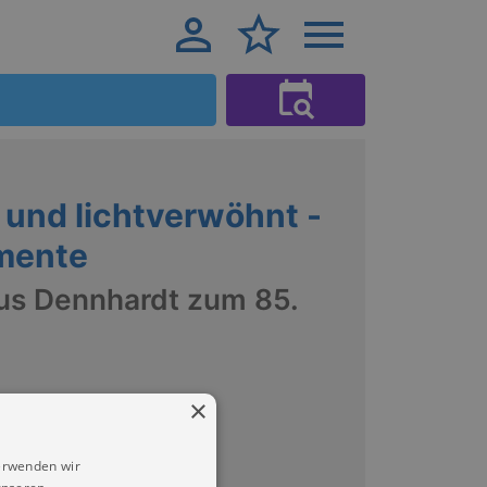
und lichtverwöhnt -
mente
aus Dennhardt zum 85.
×
erwenden wir