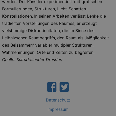
gebraucht. Zum Beispiel für das Login in Ihren
werden. Der Künstler experimentiert mit grafischen
account. Ohne diese Cookies funktioniert
Formulierungen, Strukturen, Licht-Schatten-
unsere Webseite nicht.
Konstellationen. In seinen Arbeiten verlässt Lenke die
Läuft
Name
Provider / Domain
Besch
ab
tradierten Vorstellungen des Raumes, er erzeugt
CookieScriptConsent
29
This c
CookieScript
vielstimmige Diskontinuitäten, die im Sinne des
days
used 
.kulturkalender-
7
Cooki
dresden.de
Leibnizschen Raumbegriffs, den Raum als „Möglichkeit
hours
Script
servic
des Beisammen“ variabler multipler Strukturen,
reme
visito
Wahrnehmungen, Orte und Zeiten zu begreifen.
conse
prefer
Quelle: Kulturkalender Dresden
It is 
for Co
Script
cooki
banne
work
proper
XSRF-TOKEN
www.kulturkalender-
2
This c
dresden.de
hours
writte
help w
Datenschutz
securi
preve
Cross-
Impressum
Reque
Forge