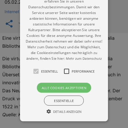
erfahren Sie in unseren
05.02.2026
–
04.02.2027
Datenschutzbestimmungen. Damit wir den
Internet
Service unserer Seite weiter kostenlos
anbieten können, benötigen wir anonyme
statistische Informationen für unsere
Kulturpartner. Bitte akzeptieren Sie unsere
Cookies für diese anonyme Auswertung. Ihre
Eine virtuelle Ausstellung der Herzogin Anna Amalia
Datensicherheit nehmen wir dabei sehr ernst!
Bibliothek, Klassik Stiftung Weimar
Mehr zum Datenschutz und die Möglichkeit,
die Cookieeinstellungen nachträglich zu
ändern, finden Sie hier:
Die virtuelle Ausstellung der Herzogin Anna Amalia
Mehr zum Datenschutz
Bibliothek Weimar widmet sich einem Klassiker der
ESSENTIELL
PERFORMANCE
Übersetzung, der vor 500 Jahren als ein neues Buch in
innovativer Gestalt vorgelegt wird:
ALLE COOKIES AKZEPTIEREN
Das Neue Testament, übersetzt von Martin Luther. Der
Druck von Melchior Lotter d. J. erscheint im September
ESSENTIELLE
1522 in Wittenberg in rund 3.000 Exemplaren.
DETAILS ANZEIGEN
Quelle: Kulturkalender Dresden