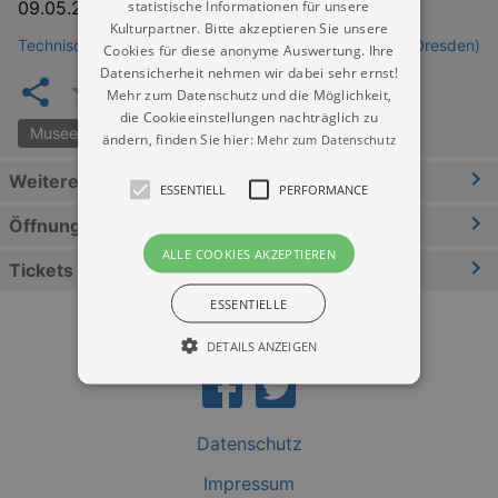
statistische Informationen für unsere
09.05.2026
–
01.11.2026
Kulturpartner. Bitte akzeptieren Sie unsere
Technische Sammlungen der Stadt Dresden (Museum Dresden)
Cookies für diese anonyme Auswertung. Ihre
Datensicherheit nehmen wir dabei sehr ernst!
Mehr zum Datenschutz und die Möglichkeit,
die Cookieeinstellungen nachträglich zu
Museen der Stadt Dresden
ändern, finden Sie hier:
Mehr zum Datenschutz
Weitere Informationen
ESSENTIELL
PERFORMANCE
Öffnungszeiten
ALLE COOKIES AKZEPTIEREN
Tickets
ESSENTIELLE
DETAILS ANZEIGEN
Essentiell
Performance
Datenschutz
Essentielle Cookies werden für die
Impressum
grundlegenden Funktionen unserer Webseite