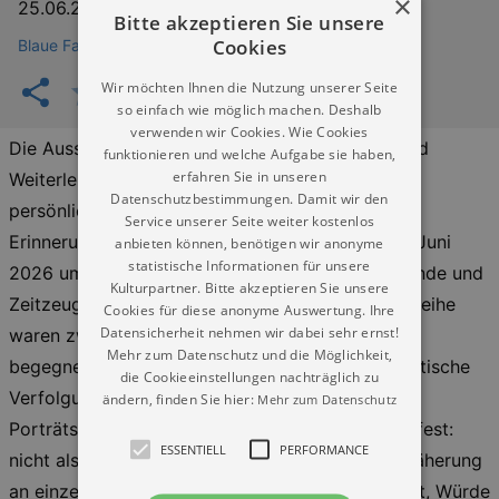
×
25.06.2026
–
11.08.2026
Bitte akzeptieren Sie unsere
Cookies
Blaue Fabrik Dresden (parablau)
Wir möchten Ihnen die Nutzung unserer Seite
so einfach wie möglich machen. Deshalb
verwenden wir Cookies. Wie Cookies
Die Ausstellung fragt nach Erinnerung, Würde und
funktionieren und welche Aufgabe sie haben,
erfahren Sie in unseren
Weiterleben – und danach, welche Bedeutung
Datenschutzbestimmungen. Damit wir den
persönliche Begegnungen für eine lebendige
Service unserer Seite weiter kostenlos
Erinnerungskultur haben. Zur Vernissage am 25. Juni
anbieten können, benötigen wir anonyme
statistische Informationen für unsere
2026 um 18 Uhr spricht die Holocaust-Überlebende und
Kulturpartner. Bitte akzeptieren Sie unsere
Zeitzeugin Renate Aris.Ausgangspunkt der Werkreihe
Cookies für diese anonyme Auswertung. Ihre
Datensicherheit nehmen wir dabei sehr ernst!
waren zwei Aufenthalte Roßners in Israel. Dort
Mehr zum Datenschutz und die Möglichkeit,
begegnete sie Menschen, die die nationalsozialistische
die Cookieeinstellungen nachträglich zu
Verfolgung und Vernichtung überlebt hatten. Ihre
ändern, finden Sie hier:
Mehr zum Datenschutz
Porträts halten diese Begegnungen künstlerisch fest:
ESSENTIELL
PERFORMANCE
nicht als historische Illustration, sondern als Annäherung
an einzelne Lebensgeschichten, an Verletzlichkeit, Würde