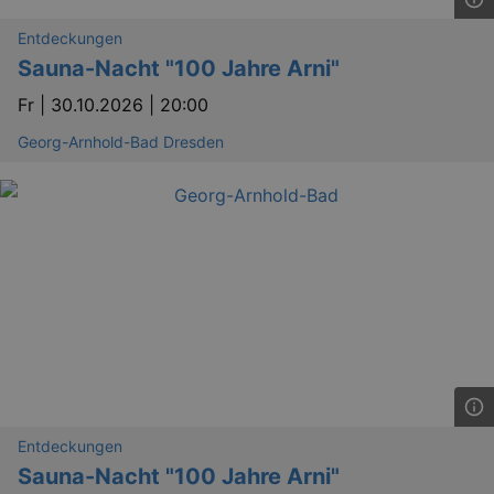
preve
Cross-
Entdeckungen
Reque
Forge
Sauna-Nacht "100 Jahre Arni"
attack
Fr |
30.10.2026 | 20:00
Georg-Arnhold-Bad Dresden
Lä
Name
Provider / Domain
kulturkalender_dresden_session
www.kulturkalender-
2 h
dresden.de
_ga
2 
Google LLC
.kulturkalender-
dresden.de
Entdeckungen
Sauna-Nacht "100 Jahre Arni"