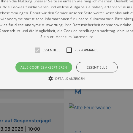
 Ihnen die Nutzung unserer Seite so einfach wie möglich machen. Deshalb v
s. Wie Cookies funktionieren und welche Aufgabe sie haben, erfahren Sie in 
zbestimmungen. Damit wir den Service unserer Seite weiter kostenlos anbie
wir anonyme statistische Informationen für unsere Kulturpartner. Bitte akze
kies für diese anonyme Auswertung. Ihre Datensicherheit nehmen wir dabei 
Loschwitz Puppentheater Dresden“
atenschutz und die Möglichkeit, die Cookieeinstellungen nachträglich zu änd
Sie hier:
Mehr zum Datenschutz
ESSENTIELL
PERFORMANCE
roschkönig
ALLE COOKIES AKZEPTIEREN
ESSENTIELLE
9.08.2026 | 10:00
DETAILS ANZEIGEN
RFERIEN IN DRESDEN &
BUNG
Essentiell
Performance
die grundlegenden Funktionen unserer Webseite gebraucht. Zum Beispiel für das Login 
eite nicht.
r auf Gespensterjagd
Läuft
er / Domain
3.08.2026 | 10:00
Beschreibung
ab