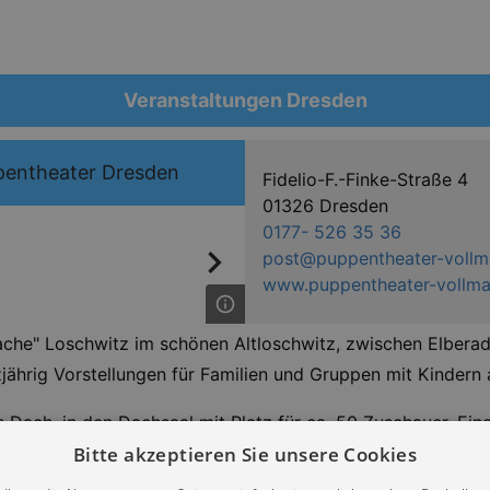
Veranstaltungen Dresden
pentheater Dresden
Fidelio-F.-Finke-Straße 4
01326 Dresden
0177- 526 35 36
post@puppentheater-vollm
www.puppentheater-vollma
ache" Loschwitz im schönen Altloschwitz, zwischen Elberad
jährig Vorstellungen für Familien und Gruppen mit Kindern 
s Dach, in den Dachsaal mit Platz für ca. 50 Zuschauer. Eine
 nach Draußen und spiele bei schönem Wetter im Hof. Auß
Bitte akzeptieren Sie unsere Cookies
ele.