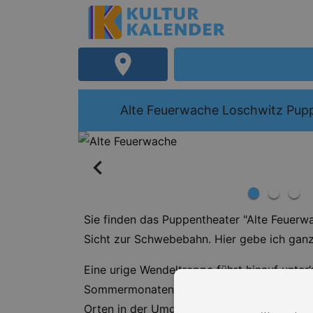
Alte Feuerwache Loschwitz Pup
Sie finden das Puppentheater "Alte Feuerw
Sicht zur Schwebebahn. Hier gebe ich ganz
Eine urige Wendeltreppe führt hinauf unter’
Sommermonaten verlagere ich mein Theater
Orten in der Umgebung öffentliche Gastspi