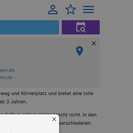
ann.de
nn.de
weg und Körnerplatz und bietet eine tolle
ab 3 Jahren.
n Aufzug gibt es leider (noch) nicht. In den
×
erdem gebe ich an vielen verschiedenen