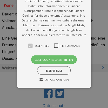
anbieten können, benötigen wir anonyme
Keine Termine
statistische Informationen für unsere
Kulturpartner. Bitte akzeptieren Sie unsere
Dauer: ca. 40 Min, ab 3 Jahre/ Idee: Marco
Cookies für diese anonyme Auswertung. Ihre
Datensicherheit nehmen wir dabei sehr ernst!
Vollmann/ Ausstattung: Marco Vollmann, Krokodil:
Mehr zum Datenschutz und die Möglichkeit,
Annekatrin Heyne
die Cookieeinstellungen nachträglich zu
ändern, finden Sie hier:
Mehr zum Datenschutz
Eine Geschichte u.a. ums Anderssein, Vorurteile und eine
Freundschaft, naja, und … mit Raps kann man schließlich
ESSENTIELL
PERFORMANCE
fliegen!
Quelle: Kulturkalender Dresden
ALLE COOKIES AKZEPTIEREN
Weitere Informationen
ESSENTIELLE
DETAILS ANZEIGEN
Essentiell
Performance
Datenschutz
Essentielle Cookies werden für die