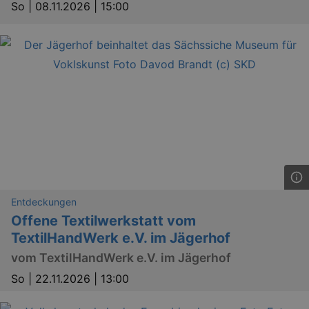
RXSESSID
.kulturkalender-
So |
08.11.2026 | 15:00
dresden.reservix.de
min
OptanonConsent
1 
OneTrust LLC
.reservix.de
Entdeckungen
Offene Textilwerkstatt vom
TextilHandWerk e.V. im Jägerhof
vom TextilHandWerk e.V. im Jägerhof
So |
22.11.2026 | 13:00