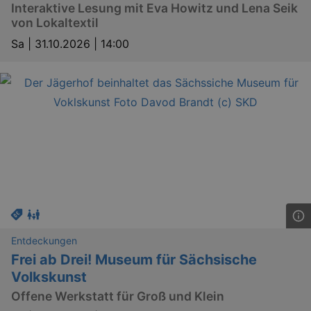
Interaktive Lesung mit Eva Howitz und Lena Seik
.eventim.de
von Lokaltextil
axd
www.eventim.de
mo
Sa |
31.10.2026 | 14:00
axd
.theadex.com
mo
IDE
1 
Google LLC
.doubleclick.net
_abck
1 
Akamai Technologies
.eventim.de
Entdeckungen
tis
www.eventim.de
Frei ab Drei! Museum für Sächsische
mo
Volkskunst
tis
.theadex.com
Offene Werkstatt für Groß und Klein
mo