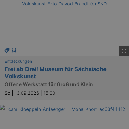
reme
visito
conse
prefer
It is 
for Co
Script
cooki
banne
work
proper
XSRF-TOKEN
www.kulturkalender-
2
This c
dresden.de
hours
writte
help w
Entdeckungen
securi
Frei ab Drei! Museum für Sächsische
preve
Cross-
Volkskunst
Reque
Forge
Offene Werkstatt für Groß und Klein
attack
So |
13.09.2026 | 15:00
XSRF-TOKEN
staging.kulturkalender-
2
This c
dresden.de
hours
writte
help w
securi
preve
Cross-
Reque
Forge
attack