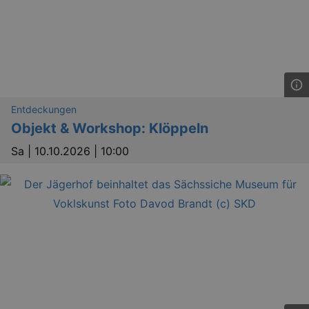
Lä
Name
Provider / Domain
Entdeckungen
Objekt & Workshop: Klöppeln
kulturkalender_dresden_session
www.kulturkalender-
2 h
dresden.de
Sa |
10.10.2026 | 10:00
_ga
2 
Google LLC
.kulturkalender-
dresden.de