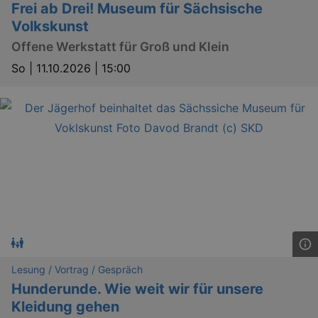
Frei ab Drei! Museum für Sächsische
Volkskunst
Offene Werkstatt für Groß und Klein
So |
11.10.2026 | 15:00
_gat
Google LLC
mi
.kulturkalender-
dresden.de
Lesung / Vortrag / Gespräch
Hunderunde. Wie weit wir für unsere
Kleidung gehen
bm_sz
4 h
The Rocket Science
Group LLC