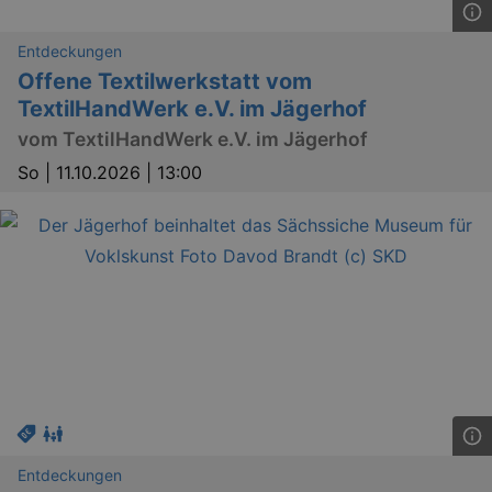
Entdeckungen
Offene Textilwerkstatt vom
TextilHandWerk e.V. im Jägerhof
vom TextilHandWerk e.V. im Jägerhof
So |
11.10.2026 | 13:00
_gid
1 
Google LLC
.kulturkalender-
dresden.de
Entdeckungen