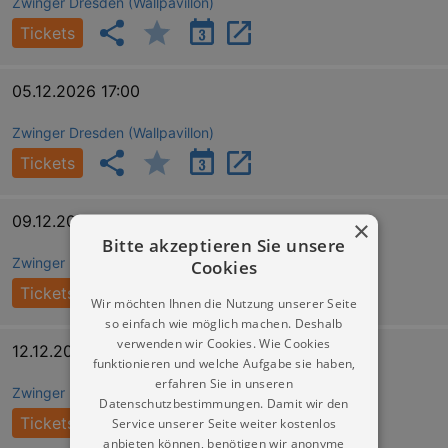
Zwinger Dresden (Wallpavillon)
Tickets
05.12.2026 17:00
Zwinger Dresden (Wallpavillon)
Tickets
09.12.2026 17:00
×
Bitte akzeptieren Sie unsere
Zwinger Dresden (Wallpavillon)
Cookies
Tickets
Wir möchten Ihnen die Nutzung unserer Seite
so einfach wie möglich machen. Deshalb
verwenden wir Cookies. Wie Cookies
12.12.2026 17:00
funktionieren und welche Aufgabe sie haben,
erfahren Sie in unseren
Zwinger Dresden (Wallpavillon)
Datenschutzbestimmungen. Damit wir den
Tickets
Service unserer Seite weiter kostenlos
anbieten können, benötigen wir anonyme