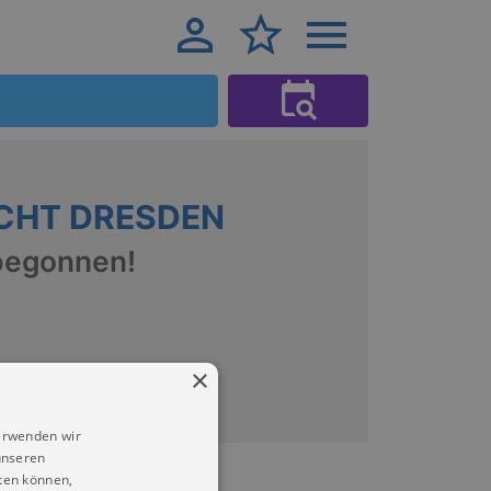
HT DRESDEN
begonnen!
×
erwenden wir
unseren
ten können,