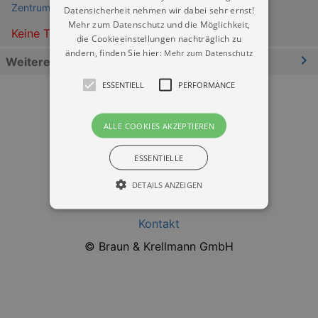
Zentrum für Baukultur Sachsen Dresden
Datensicherheit nehmen wir dabei sehr ernst!
Mehr zum Datenschutz und die Möglichkeit,
Keine Termine
die Cookieeinstellungen nachträglich zu
ändern, finden Sie hier:
Mehr zum Datenschutz
Weitere Informationen
ESSENTIELL
PERFORMANCE
ALLE COOKIES AKZEPTIEREN
ESSENTIELLE
Datenschutz
DETAILS ANZEIGEN
Impressum
Kontakt
Essentiell
Performance
© Braun & Krellmann GmbH
Essentielle Cookies werden für die
grundlegenden Funktionen unserer Webseite
gebraucht. Zum Beispiel für das Login in Ihren
account. Ohne diese Cookies funktioniert
unsere Webseite nicht.