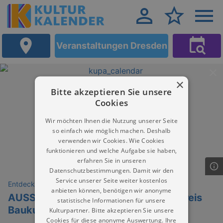
Veranstaltungen Dresden
×
Bitte akzeptieren Sie unsere
Cookies
Wir möchten Ihnen die Nutzung unserer Seite
so einfach wie möglich machen. Deshalb
verwenden wir Cookies. Wie Cookies
funktionieren und welche Aufgabe sie haben,
erfahren Sie in unseren
Datenschutzbestimmungen. Damit wir den
Service unserer Seite weiter kostenlos
Entdeckungen
anbieten können, benötigen wir anonyme
AUSSTELLUNG Sächsischer Staatspreis
statistische Informationen für unsere
Baukultur 2026
Kulturpartner. Bitte akzeptieren Sie unsere
Cookies für diese anonyme Auswertung. Ihre