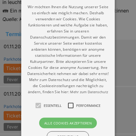
in leuchtenden Kostümen zum Leben
Wir möchten Ihnen die Nutzung unserer Seite
👪 Ein magisches Erlebnis für Familie und Freund:innen
so einfach wie möglich machen. Deshalb
Quelle: Kulturkalender Dresden
verwenden wir Cookies. Wie Cookies
funktionieren und welche Aufgabe sie haben,
erfahren Sie in unseren
Termine
Datenschutzbestimmungen. Damit wir den
Service unserer Seite weiter kostenlos
01.11.2026 15:30
anbieten können, benötigen wir anonyme
statistische Informationen für unsere
Parkhotel Weißer Hirsch Dresden
Kulturpartner. Bitte akzeptieren Sie unsere
Cookies für diese anonyme Auswertung. Ihre
Tickets
Datensicherheit nehmen wir dabei sehr ernst!
Fever
Mehr zum Datenschutz und die Möglichkeit,
die Cookieeinstellungen nachträglich zu
ändern, finden Sie hier:
Mehr zum Datenschutz
01.11.2026 18:00
ESSENTIELL
PERFORMANCE
Parkhotel Weißer Hirsch Dresden
Tickets
ALLE COOKIES AKZEPTIEREN
Fever