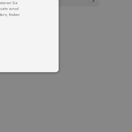
ptieren Sie
sehr ernst!
ern, finden
in Ihren account. Ohne diese
mber visitor cookie consent
 banner to work properly.