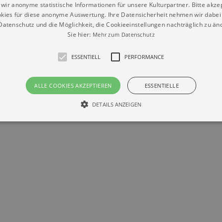
wir anonyme statistische Informationen für unsere Kulturpartner. Bitte akze
kies für diese anonyme Auswertung. Ihre Datensicherheit nehmen wir dabei 
atenschutz und die Möglichkeit, die Cookieeinstellungen nachträglich zu änd
Sie hier:
Mehr zum Datenschutz
ESSENTIELL
PERFORMANCE
Datenschutz
Impressum
Kontakt
ALLE COOKIES AKZEPTIEREN
ESSENTIELLE
© Braun & Krellmann GmbH
DETAILS ANZEIGEN
Essentiell
Performance
die grundlegenden Funktionen unserer Webseite gebraucht. Zum Beispiel für das Login 
eite nicht.
Läuft
er / Domain
Beschreibung
ab
29
This cookie is used by Cookie-Script.com service to reme
Script
days 7
preferences. It is necessary for Cookie-Script.com cookie
rkalender-
hours
n.de