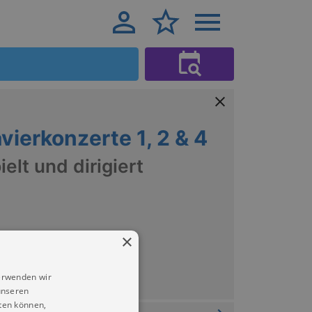
vierkonzerte 1, 2 & 4
ielt und dirigiert
×
erwenden wir
unseren
ten können,