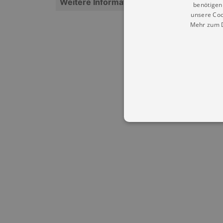
Weitere Informationen
benötigen 
unsere Coo
Mehr zum D
Essentielle Cookies werden für 
Cookies funktioniert unsere Webs
Name
Provid
CookieScriptConsent
Cookie
.kultu
dresde