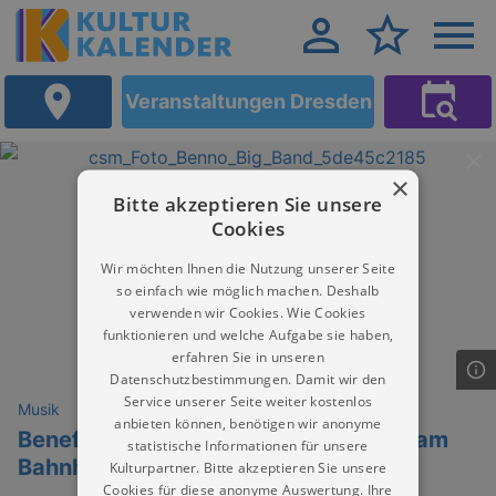
Veranstaltungen Dresden
×
Bitte akzeptieren Sie unsere
Cookies
Wir möchten Ihnen die Nutzung unserer Seite
so einfach wie möglich machen. Deshalb
verwenden wir Cookies. Wie Cookies
funktionieren und welche Aufgabe sie haben,
erfahren Sie in unseren
Datenschutzbestimmungen. Damit wir den
Service unserer Seite weiter kostenlos
Musik
anbieten können, benötigen wir anonyme
Benefiz-Konzert der Benno Big Band am
statistische Informationen für unsere
Bahnhof Zoo
Kulturpartner. Bitte akzeptieren Sie unsere
Cookies für diese anonyme Auswertung. Ihre