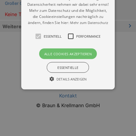
Großer Garten & Parkeisenbahn Dresden
Datensicherheit nehmen wir dabei sehr ernst!
Mehr zum Datenschutz und die Möglichkeit,
Keine Termine
die Cookieeinstellungen nachträglich zu
ändern, finden Sie hier:
Mehr zum Datenschutz
Weitere Informationen
ESSENTIELL
PERFORMANCE
ALLE COOKIES AKZEPTIEREN
ESSENTIELLE
Datenschutz
DETAILS ANZEIGEN
Impressum
Kontakt
Essentiell
Performance
© Braun & Krellmann GmbH
Essentielle Cookies werden für die
grundlegenden Funktionen unserer Webseite
gebraucht. Zum Beispiel für das Login in Ihren
account. Ohne diese Cookies funktioniert
unsere Webseite nicht.