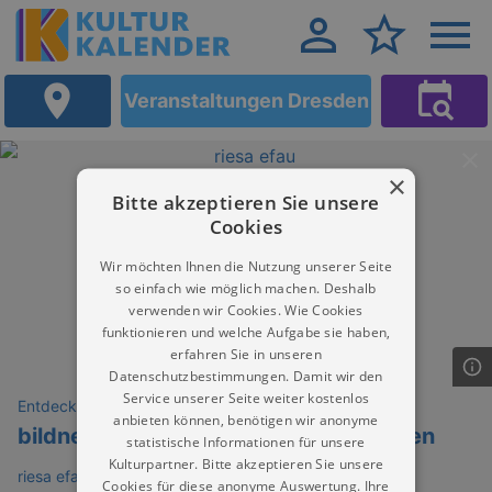
Veranstaltungen Dresden
×
Bitte akzeptieren Sie unsere
Cookies
Wir möchten Ihnen die Nutzung unserer Seite
so einfach wie möglich machen. Deshalb
verwenden wir Cookies. Wie Cookies
funktionieren und welche Aufgabe sie haben,
erfahren Sie in unseren
Datenschutzbestimmungen. Damit wir den
Service unserer Seite weiter kostenlos
Entdeckungen
anbieten können, benötigen wir anonyme
bildnerisches Arbeiten für Senior:innen
statistische Informationen für unsere
Kulturpartner. Bitte akzeptieren Sie unsere
riesa efau. Kultur Forum Dresden
Cookies für diese anonyme Auswertung. Ihre