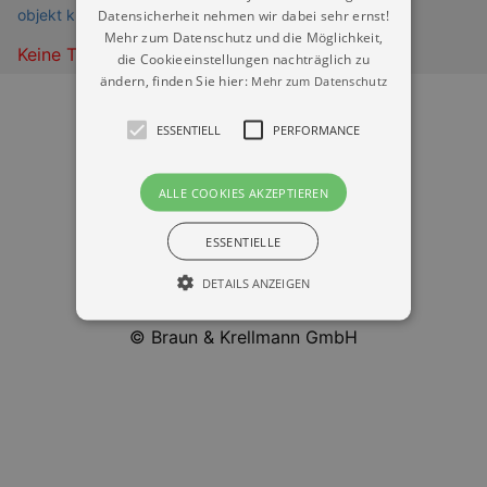
objekt klein a (club) Dresden
Datensicherheit nehmen wir dabei sehr ernst!
Mehr zum Datenschutz und die Möglichkeit,
Keine Termine
die Cookieeinstellungen nachträglich zu
ändern, finden Sie hier:
Mehr zum Datenschutz
ESSENTIELL
PERFORMANCE
ALLE COOKIES AKZEPTIEREN
Datenschutz
ESSENTIELLE
Impressum
DETAILS ANZEIGEN
Kontakt
© Braun & Krellmann GmbH
Essentiell
Performance
Essentielle Cookies werden für die
grundlegenden Funktionen unserer Webseite
gebraucht. Zum Beispiel für das Login in Ihren
account. Ohne diese Cookies funktioniert
unsere Webseite nicht.