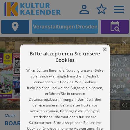
Veranstaltungen Dresden
×
Bitte akzeptieren Sie unsere
Cookies
Wir möchten Ihnen die Nutzung unserer Seite
so einfach wie möglich machen. Deshalb
verwenden wir Cookies. Wie Cookies
funktionieren und welche Aufgabe sie haben,
erfahren Sie in unseren
Datenschutzbestimmungen. Damit wir den
Service unserer Seite weiter kostenlos
anbieten können, benötigen wir anonyme
Musik
statistische Informationen für unsere
BOARDING: tabulos
Kulturpartner. Bitte akzeptieren Sie unsere
Cookies für diese anonyme Auswertung. Ihre