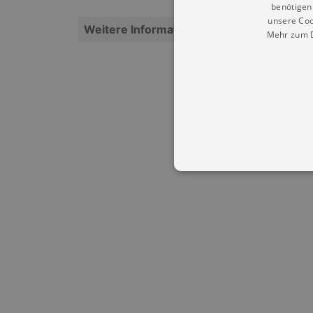
benötigen 
unsere Coo
Weitere Informationen
Mehr zum D
Essentielle Cookies werden für 
Cookies funktioniert unsere Webs
Name
Provid
CookieScriptConsent
Cookie
.kultu
dresde