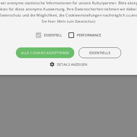
wir anonyme statistische Informationen für unsere Kulturpartner. Bitte akze
kies für diese anonyme Auswertung. Ihre Datensicherheit nehmen wir dabei 
atenschutz und die Möglichkeit, die Cookieeinstellungen nachträglich zu änd
Sie hier:
Mehr zum Datenschutz
ESSENTIELL
PERFORMANCE
ALLE COOKIES AKZEPTIEREN
ESSENTIELLE
Datenschutz
Impressum
Kontakt
DETAILS ANZEIGEN
© Braun & Krellmann GmbH
Essentiell
Performance
die grundlegenden Funktionen unserer Webseite gebraucht. Zum Beispiel für das Login 
eite nicht.
Läuft
er / Domain
Beschreibung
ab
29
This cookie is used by Cookie-Script.com service to reme
Script
days 7
preferences. It is necessary for Cookie-Script.com cookie
rkalender-
hours
n.de