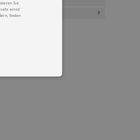
ptieren Sie
sehr ernst!
ern, finden
in Ihren account. Ohne diese
mber visitor cookie consent
 banner to work properly.