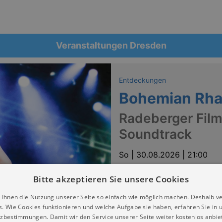
Veranstaltungen Dresden
Entdeckungen
Bohemian Rh
Radeberger Film
Soundtrack
So |
30.08.2026 | 21:00
FILMNÄCHTE AM ELBUFER Dre
Bitte akzeptieren Sie unsere Cookies
Festival / Fest:
Filmnächte am Elbufer - ALLE 
 Ihnen die Nutzung unserer Seite so einfach wie möglich machen. Deshalb v
s. Wie Cookies funktionieren und welche Aufgabe sie haben, erfahren Sie in 
Tickets
zbestimmungen. Damit wir den Service unserer Seite weiter kostenlos anbie