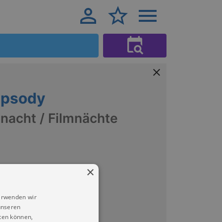
apsody
nacht / Filmnächte
×
sden
FILME
erwenden wir
unseren
ten können,