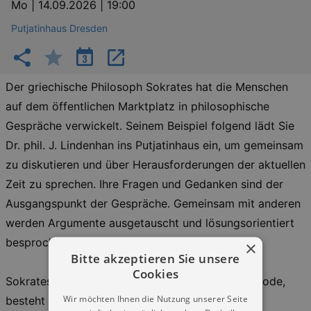
Mo |
14.09.2026 | 19:00
Putjatinhaus Dresden
Der griechische Philosoph Sokrates hat die Menschen
auf dem öffentlichen Marktplatz in philosophische
Gespräche verwickelt. Seinem Beispiel folgend lädt Sie
Dr. phil. J. Lindenhan ins Putjatinhaus ein, um gemeinsam
zu diskutieren und über Herausforderungen der aktuellen
Zeit zu sprechen. Ihre Fragen und Gedanken sind der
Ausgangspunkt der Gespräche. Gemeinsam mit anderen
werden Argumente ausgetauscht und lösungsorientiert
besprochen.
×
Bitte akzeptieren Sie unsere
Cookies
Sokrates´ Gesprächstaktik, die sokratische Methode,
Wir möchten Ihnen die Nutzung unserer Seite
besteht im hartnäckigen Nachfragen und in der