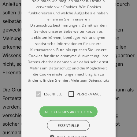
so einfach wie möglich machen. Deshalb
Anleitung zur systematischen Begriffsanalyse. Dadurch
verwenden wir Cookies. Wie Cookies
sollen die Reflexionspotentiale und der Mut zum
funktionieren und welche Aufgabe sie haben,
erfahren Sie in unseren
selbständigen Denken in den Gesprächspartnern
Datenschutzbestimmungen. Damit wir den
geweckt werden, damit sie sich von oberflächlichen
Service unserer Seite weiter kostenlos
anbieten können, benötigen wir anonyme
Meinungen befreien und die wahren Sachverhalten
statistische Informationen für unsere
erkennen können. Im Unterschied zur konventionellen
Kulturpartner. Bitte akzeptieren Sie unsere
Wissensvermittlung belehrt Sokrates seine Dialogpartner
Cookies für diese anonyme Auswertung. Ihre
Datensicherheit nehmen wir dabei sehr ernst!
nicht, sondern leistet ihnen nur beim eigenständigen
Mehr zum Datenschutz und die Möglichkeit,
Erkenntnisprozess „Geburtshilfe“.
die Cookieeinstellungen nachträglich zu
ändern, finden Sie hier:
Mehr zum Datenschutz
Die Gründung der ersten philosophischen Cafés kann als
ESSENTIELL
PERFORMANCE
Fortsetzung dieser sokratischen Tradition gesehen
werden. Es existieren heute allerdings so viele
ALLE COOKIES AKZEPTIEREN
verschiedene Formen der konkreten Durchführung
solcher Cafés, dass sich kein einheitliches Konzept
ESSENTIELLE
ausmachen lässt.
DETAILS ANZEIGEN