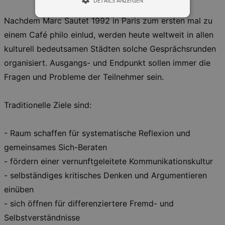
Nachdem Marc Sautet 1992 in Paris zum ersten mal zu
einem Café philo einlud, werden heute weltweit in allen
Essentiell
Performance
kulturell bedeutsamen Städten solche Gesprächsrunden
Essentielle Cookies werden für die
organisiert. Ausgangs- und Endpunkt sollen immer die
grundlegenden Funktionen unserer Webseite
gebraucht. Zum Beispiel für das Login in Ihren
Fragen und Probleme der Teilnehmer sein.
account. Ohne diese Cookies funktioniert
unsere Webseite nicht.
Läuft
Traditionelle Ziele sind:
Name
Provider / Domain
Besch
ab
CookieScriptConsent
29
This c
CookieScript
- Raum schaffen für systematische Reflexion und
days
used 
.kulturkalender-
7
Cooki
dresden.de
gemeinsames Sich-Beraten
hours
Script
servic
- fördern einer vernunftgeleitete Kommunikationskultur
reme
visito
- selbständiges kritisches Denken und Argumentieren
conse
prefer
einüben
It is 
for Co
- sich öffnen für differenziertere Fremd- und
Script
cooki
Selbstverständnisse
banne
work