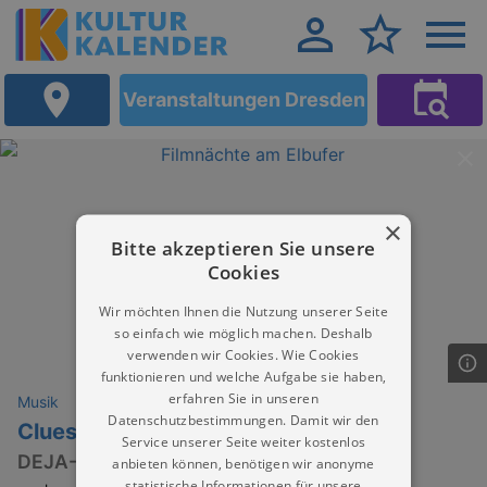
Veranstaltungen Dresden
×
Bitte akzeptieren Sie unsere
Cookies
Wir möchten Ihnen die Nutzung unserer Seite
so einfach wie möglich machen. Deshalb
verwenden wir Cookies. Wie Cookies
funktionieren und welche Aufgabe sie haben,
erfahren Sie in unseren
Musik
Datenschutzbestimmungen. Damit wir den
Clueso
Service unserer Seite weiter kostenlos
DEJA-VU TOUR 2026
anbieten können, benötigen wir anonyme
statistische Informationen für unsere