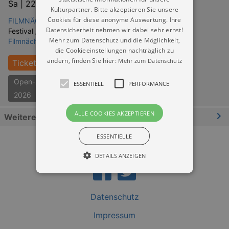
Sa |
22.08.2026 | 19:30
Kulturpartner. Bitte akzeptieren Sie unsere
Cookies für diese anonyme Auswertung. Ihre
FILMNÄCHTE AM ELBUFER Dresden
Datensicherheit nehmen wir dabei sehr ernst!
Festival / Fest:
Mehr zum Datenschutz und die Möglichkeit,
Filmnächte am Elbufer - KONZERTE
die Cookieeinstellungen nachträglich zu
ändern, finden Sie hier:
Mehr zum Datenschutz
Tickets
Open-Air-Konzerte Dresden
ESSENTIELL
PERFORMANCE
2026
ALLE COOKIES AKZEPTIEREN
Weitere Informationen
ESSENTIELLE
DETAILS ANZEIGEN
Essentiell
Performance
Datenschutz
Essentielle Cookies werden für die
Impressum
grundlegenden Funktionen unserer Webseite