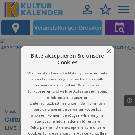
Veranstaltungen Dresden
×
Bitte akzeptieren Sie unsere
Cookies
Wir möchten Ihnen die Nutzung unserer Seite
so einfach wie möglich machen. Deshalb
verwenden wir Cookies. Wie Cookies
funktionieren und welche Aufgabe sie haben,
erfahren Sie in unseren
Datenschutzbestimmungen. Damit wir den
Service unserer Seite weiter kostenlos
Musik
anbieten können, benötigen wir anonyme
Culture Club Night
statistische Informationen für unsere
Kulturpartner. Bitte akzeptieren Sie unsere
LIVE: BLITZER & PAL
Cookies für diese anonyme Auswertung. Ihre