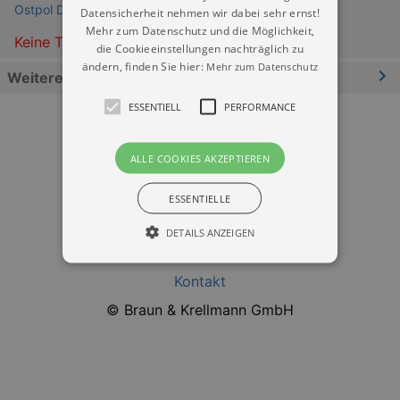
Ostpol Dresden
Datensicherheit nehmen wir dabei sehr ernst!
Mehr zum Datenschutz und die Möglichkeit,
Keine Termine
die Cookieeinstellungen nachträglich zu
ändern, finden Sie hier:
Mehr zum Datenschutz
Weitere Informationen
ESSENTIELL
PERFORMANCE
ALLE COOKIES AKZEPTIEREN
ESSENTIELLE
Datenschutz
DETAILS ANZEIGEN
Impressum
Kontakt
Essentiell
Performance
© Braun & Krellmann GmbH
Essentielle Cookies werden für die
grundlegenden Funktionen unserer Webseite
gebraucht. Zum Beispiel für das Login in Ihren
account. Ohne diese Cookies funktioniert
unsere Webseite nicht.