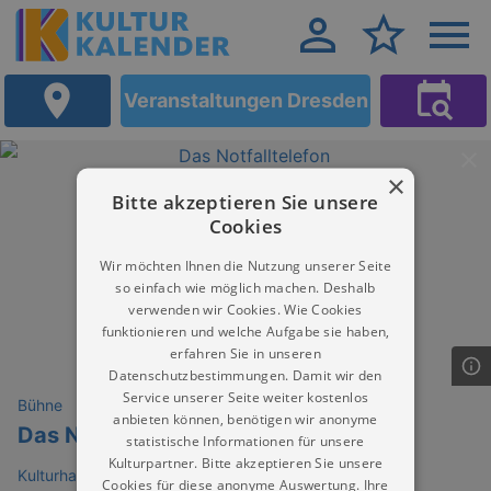
Veranstaltungen Dresden
×
Bitte akzeptieren Sie unsere
Cookies
Wir möchten Ihnen die Nutzung unserer Seite
so einfach wie möglich machen. Deshalb
verwenden wir Cookies. Wie Cookies
funktionieren und welche Aufgabe sie haben,
erfahren Sie in unseren
Datenschutzbestimmungen. Damit wir den
Service unserer Seite weiter kostenlos
Bühne
anbieten können, benötigen wir anonyme
Das Notfalltelefon
statistische Informationen für unsere
Kulturpartner. Bitte akzeptieren Sie unsere
Kulturhafen Dresden
Cookies für diese anonyme Auswertung. Ihre