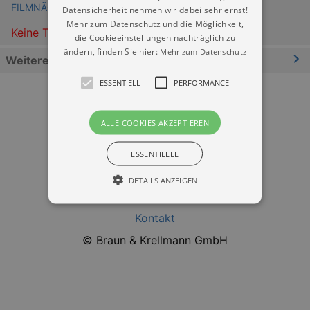
FILMNÄCHTE AM ELBUFER Dresden
Datensicherheit nehmen wir dabei sehr ernst!
Mehr zum Datenschutz und die Möglichkeit,
Keine Termine
die Cookieeinstellungen nachträglich zu
ändern, finden Sie hier:
Mehr zum Datenschutz
Weitere Informationen
ESSENTIELL
PERFORMANCE
ALLE COOKIES AKZEPTIEREN
ESSENTIELLE
Datenschutz
DETAILS ANZEIGEN
Impressum
Kontakt
Essentiell
Performance
© Braun & Krellmann GmbH
Essentielle Cookies werden für die
grundlegenden Funktionen unserer Webseite
gebraucht. Zum Beispiel für das Login in Ihren
account. Ohne diese Cookies funktioniert
unsere Webseite nicht.