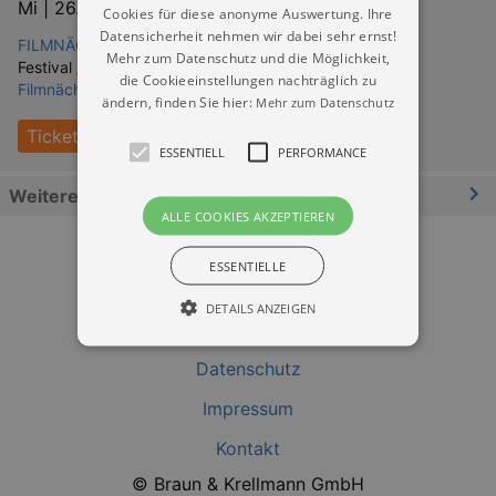
Mi |
26.08.2026 | 17:00
Cookies für diese anonyme Auswertung. Ihre
Datensicherheit nehmen wir dabei sehr ernst!
FILMNÄCHTE AM ELBUFER Dresden
Mehr zum Datenschutz und die Möglichkeit,
Festival / Fest:
die Cookieeinstellungen nachträglich zu
Filmnächte am Elbufer - ALLE FILME
ändern, finden Sie hier:
Mehr zum Datenschutz
Tickets
ESSENTIELL
PERFORMANCE
Weitere Informationen
ALLE COOKIES AKZEPTIEREN
ESSENTIELLE
DETAILS ANZEIGEN
Datenschutz
Essentiell
Performance
Impressum
Essentielle Cookies werden für die
Kontakt
grundlegenden Funktionen unserer Webseite
gebraucht. Zum Beispiel für das Login in Ihren
© Braun & Krellmann GmbH
account. Ohne diese Cookies funktioniert