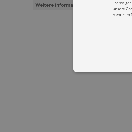
benötigen 
Weitere Informationen
unsere Coo
Mehr zum D
Essentielle Cookies werden für 
Cookies funktioniert unsere Webs
Name
Provid
CookieScriptConsent
Cookie
.kultu
dresde