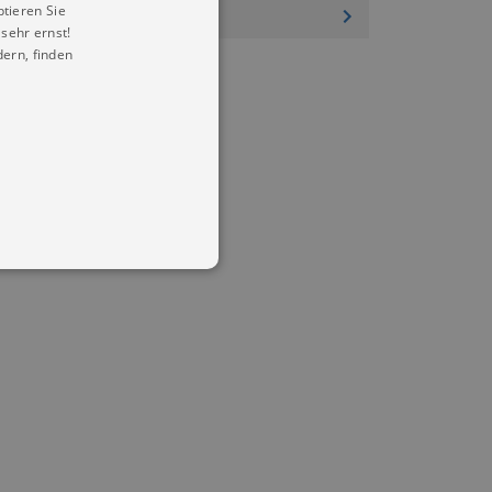
ptieren Sie
sehr ernst!
ern, finden
in Ihren account. Ohne diese
mber visitor cookie consent
 banner to work properly.