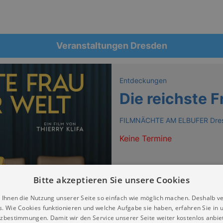
Veranstaltungen Dresden
Entdeckungen
Die reichste F
FILMNÄCHTE AM ELBUFER Dre
Keine Termine
Bitte akzeptieren Sie unsere Cookies
 Ihnen die Nutzung unserer Seite so einfach wie möglich machen. Deshalb v
s. Wie Cookies funktionieren und welche Aufgabe sie haben, erfahren Sie in 
zbestimmungen. Damit wir den Service unserer Seite weiter kostenlos anbie