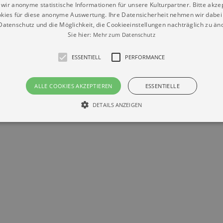
wir anonyme statistische Informationen für unsere Kulturpartner. Bitte akze
kies für diese anonyme Auswertung. Ihre Datensicherheit nehmen wir dabei 
atenschutz und die Möglichkeit, die Cookieeinstellungen nachträglich zu änd
Sie hier:
Mehr zum Datenschutz
ESSENTIELL
PERFORMANCE
Datenschutz
Impressum
Kontakt
ALLE COOKIES AKZEPTIEREN
ESSENTIELLE
© Braun & Krellmann GmbH
DETAILS ANZEIGEN
Essentiell
Performance
die grundlegenden Funktionen unserer Webseite gebraucht. Zum Beispiel für das Login 
eite nicht.
Läuft
er / Domain
Beschreibung
ab
29
This cookie is used by Cookie-Script.com service to reme
Script
days 7
preferences. It is necessary for Cookie-Script.com cookie
rkalender-
hours
n.de