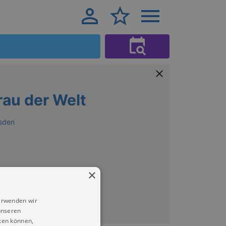
rau der Welt
sden
×
erwenden wir
unseren
ten können,