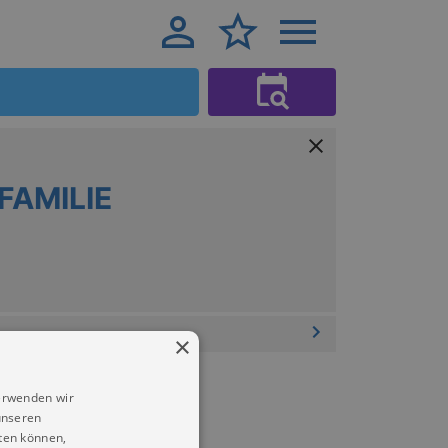
FAMILIE
×
erwenden wir
unseren
ten können,