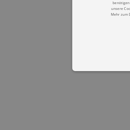
benötigen 
unsere Coo
Mehr zum D
Essentielle Cookies werden für 
Cookies funktioniert unsere Webs
Name
Provid
CookieScriptConsent
Cookie
.kultu
dresde