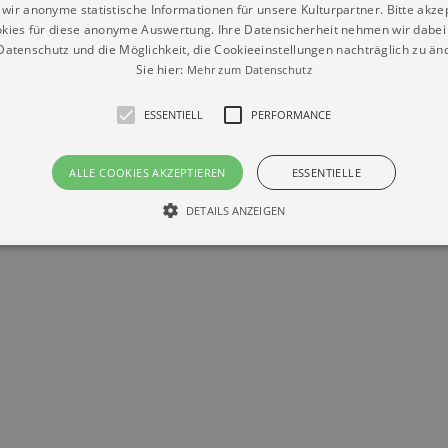
wir anonyme statistische Informationen für unsere Kulturpartner. Bitte akze
kies für diese anonyme Auswertung. Ihre Datensicherheit nehmen wir dabei 
Datenschutz
Impressum
Kontakt
atenschutz und die Möglichkeit, die Cookieeinstellungen nachträglich zu änd
© Braun & Krellmann GmbH
Sie hier:
Mehr zum Datenschutz
ESSENTIELL
PERFORMANCE
ALLE COOKIES AKZEPTIEREN
ESSENTIELLE
DETAILS ANZEIGEN
Essentiell
Performance
die grundlegenden Funktionen unserer Webseite gebraucht. Zum Beispiel für das Login 
eite nicht.
Läuft
er / Domain
Beschreibung
ab
29
This cookie is used by Cookie-Script.com service to reme
Script
days 7
preferences. It is necessary for Cookie-Script.com cookie
rkalender-
hours
n.de