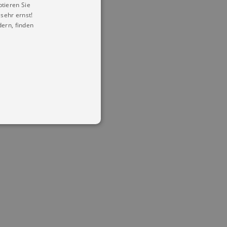
ptieren Sie
sehr ernst!
ern, finden
in Ihren account. Ohne diese
mber visitor cookie consent
 banner to work properly.