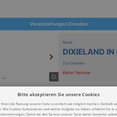
Veranstaltungen Dresden
Musik
DIXIELAND IN 
Zoo Dresden
Keine Termine
Bitte akzeptieren Sie unsere Cookies
 Ihnen die Nutzung unserer Seite so einfach wie möglich machen. Deshalb v
s. Wie Cookies funktionieren und welche Aufgabe sie haben, erfahren Sie in 
zbestimmungen. Damit wir den Service unserer Seite weiter kostenlos anbie